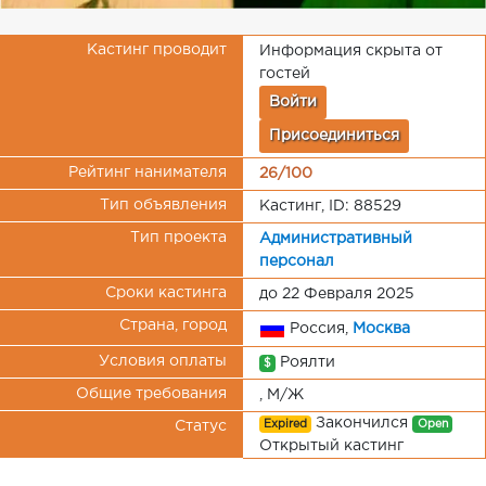
Кастинг проводит
Информация скрыта от
гостей
Войти
Присоединиться
Рейтинг нанимателя
26/100
Тип объявления
Кастинг, ID: 88529
Тип проекта
Административный
персонал
Сроки кастинга
до 22 Февраля 2025
Страна, город
Россия,
Москва
Условия оплаты
Роялти
$
Общие требования
, М/Ж
Закончился
Expired
Open
Статус
Открытый кастинг