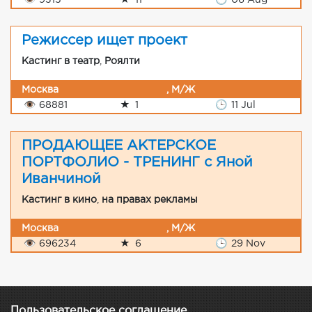
👁
9315
★
11
🕒
06 Aug
Режиссер ищет проект
Кастинг в театр
,
Роялти
Москва
, М/Ж
👁
68881
★
1
🕒
11 Jul
ПРОДАЮЩЕЕ АКТЕРСКОЕ
ПОРТФОЛИО - ТРЕНИНГ с Яной
Иванчиной
Кастинг в кино
,
на правах рекламы
Москва
, М/Ж
👁
696234
★
6
🕒
29 Nov
Пользовательское соглашение