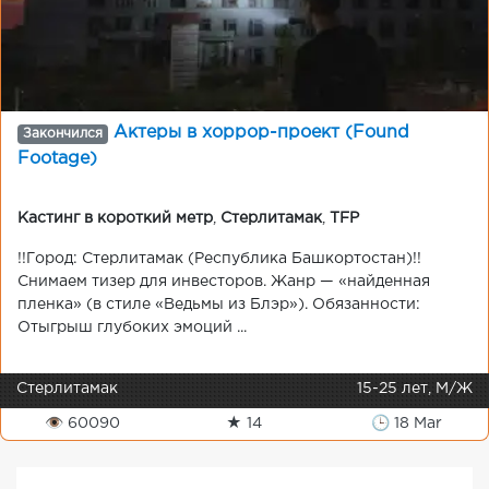
Актеры в хоррор-проект (Found
Закончился
Footage)
Кастинг в короткий метр
,
Стерлитамак
,
TFP
!!Город: Стерлитамак (Республика Башкортостан)!!
Снимаем тизер для инвесторов. Жанр — «найденная
пленка» (в стиле «Ведьмы из Блэр»). Обязанности:
Отыгрыш глубоких эмоций ...
Стерлитамак
15-25 лет, М/Ж
👁 60090
★ 14
🕒 18 Mar