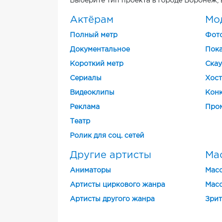
Выберите тип проекта в городе Воронеж, 
Актёрам
Мо
Полный метр
Фот
Документальное
Пока
Короткий метр
Скау
Cериалы
Хост
Видеоклипы
Конк
Реклама
Про
Театр
Ролик для соц. сетей
Другие артисты
Ма
Аниматоры
Масс
Артисты циркового жанра
Масс
Артисты другого жанра
Зрит