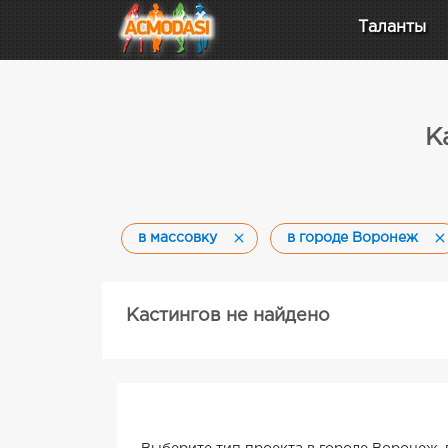
Таланты
К
в массовку
в городе Воронеж
Кастингов не найдено