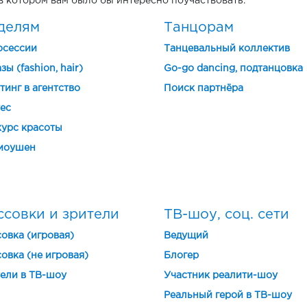
в котором вам было бы интересно поучаствовать.
делям
Танцорам
осессии
Танцевальный коллектив
зы (fashion, hair)
Go-go dancing, подтанцовка
тинг в агентство
Поиск партнёра
ес
урс красоты
моушен
ссовки и зрители
ТВ-шоу, соц. сети
овка (игровая)
Ведущий
овка (не игровая)
Блогер
ели в ТВ-шоу
Участник реалити-шоу
Реальный герой в ТВ-шоу