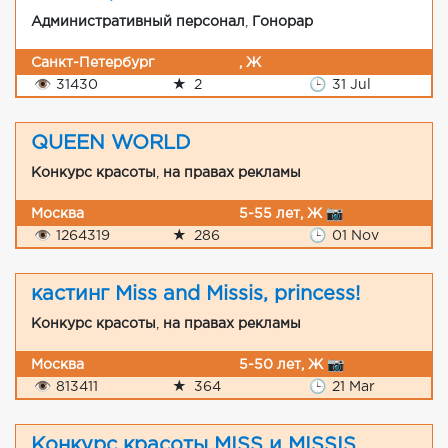
Административный персонал
,
Гонорар
Санкт-Петербург
, Ж
👁
31430
★
2
🕒
31 Jul
QUEEN WORLD
Конкурс красоты
,
на правах рекламы
Москва
5-55 лет, Ж 📷
👁
1264319
★
286
🕒
01 Nov
кастинг Miss and Missis, princess!
Конкурс красоты
,
на правах рекламы
Москва
5-50 лет, Ж 📷
👁
813411
★
364
🕒
21 Mar
Конкурс красоты MISS и MISSIS