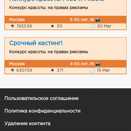
Конкурс красоты
,
на правах рекламы
Москва
5-55 лет, Ж 📷
👁
765539
★
311
🕒
30 Mar
Срочный кастинг!
Конкурс красоты
,
на правах рекламы
Москва
4-55 лет, Ж 📷
👁
630739
★
371
🕒
15 Mar
Пользовательское соглашение
Политика конфиденциальности
Удаление контента