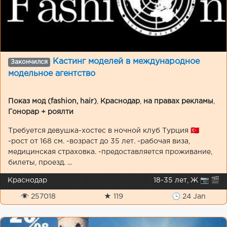
Кастинг моделей в международное
Закончился
модельное агентство
Показ мод (fashion, hair)
,
Краснодар
,
на правах рекламы
,
Гонорар + роялти
Требуется девушка-хостес в ночной клуб Турция 🇹🇷
-рост от 168 см. -возраст до 35 лет. -рабочая виза,
медицинская страховка. -предоставляется проживание,
билеты, проезд. ...
Краснодар
18-35 лет, Ж 📷 🎬
👁 257018
★ 119
🕒 24 Jan