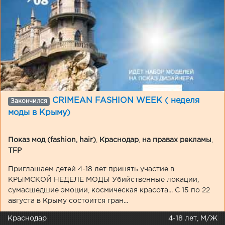
CRIMEAN FASHION WEEK ( неделя
Закончился
моды в Крыму)
Показ мод (fashion, hair)
,
Краснодар
,
на правах рекламы
,
TFP
Приглашаем детей 4-18 лет принять участие в
КРЫМСКОЙ НЕДЕЛЕ МОДЫ Убийственные локации,
сумасшедшие эмоции, космическая красота... С 15 по 22
августа в Крыму состоится гран...
Краснодар
4-18 лет, М/Ж