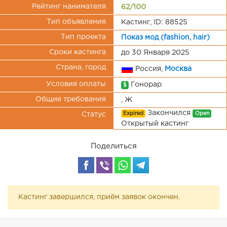
Рейтинг нанимателя
62/100
Тип объявления
Кастинг, ID: 88525
Тип проекта
Показ мод (fashion, hair)
Сроки кастинга
до 30 Января 2025
Страна, город
Россия,
Москва
Условия оплаты
Гонорар
$
Общие требования
, Ж
Закончился
Expired
Open
Статус
Открытый кастинг
Поделиться
Кастинг завершился, приём заявок окончен.