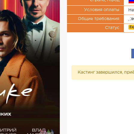
Страна, город
Условия оплаты
Не
Общие требования
, 
Ex
Статус
Кастинг завершился, приё