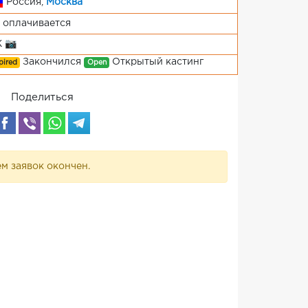
Россия,
Москва
 оплачивается
Ж 📷
Закончился
Открытый кастинг
pired
Open
Поделиться
м заявок окончен.