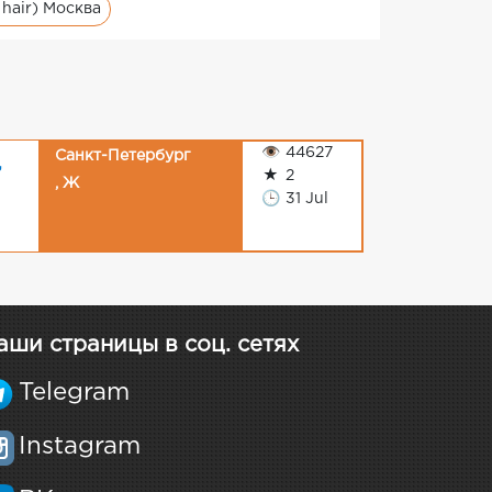
 hair) Москва
👁
44627
Санкт-Петербург
,
★
2
, Ж
🕒
31 Jul
аши страницы в соц. сетях
Telegram
Instagram