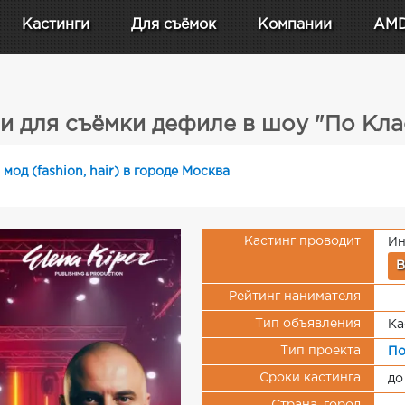
Кастинги
Для съёмок
Компании
AM
и для съёмки дефиле в шоу "По Кла
 мод (fashion, hair) в городе Москва
Кастинг проводит
Ин
В
Рейтинг нанимателя
Тип объявления
Ка
Тип проекта
По
Сроки кастинга
до