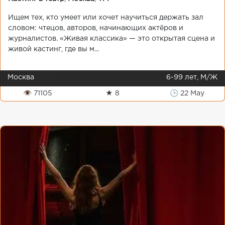
Ищем тех, кто умеет или хочет научиться держать зал
словом: чтецов, авторов, начинающих актёров и
журналистов. «Живая классика» — это открытая сцена и
живой кастинг, где вы м...
Москва
6-99 лет, М/Ж
👁 71105
★ 8
🕒 22 May