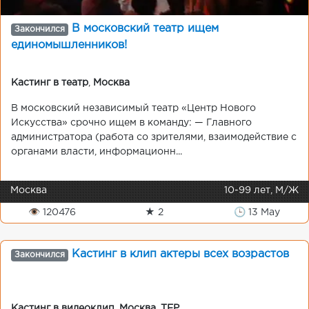
В московский театр ищем
Закончился
единомышленников!
Кастинг в театр
,
Москва
В московский независимый театр «Центр Нового
Искусства» срочно ищем в команду: — Главного
администратора (работа со зрителями, взаимодействие с
органами власти, информационн...
Москва
10-99 лет, М/Ж
👁 120476
★ 2
🕒 13 May
Кастинг в клип актеры всех возрастов
Закончился
Кастинг в видеоклип
,
Москва
,
TFP