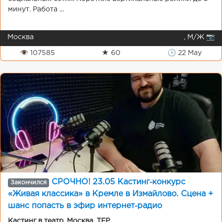
минут. Работа ...
Москва
, М/Ж 📷
👁 107585
★ 60
🕒 22 May
СРОЧНО! 23.05 Кастинг‑конкурс
Закончился
«Живая классика» в Кремле в Измайлово. Сцена +
шанс попасть в эфир интернет‑радио
«ПРОКАСТ»
Кастинг в театр
,
Москва
,
TFP