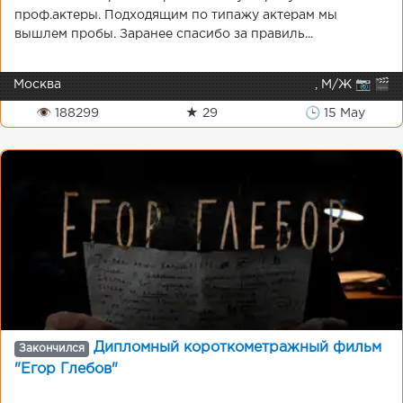
проф.актеры. Подходящим по типажу актерам мы
вышлем пробы. Заранее спасибо за правиль...
Москва
, М/Ж 📷 🎬
👁 188299
★ 29
🕒 15 May
Дипломный короткометражный фильм
Закончился
"Егор Глебов"