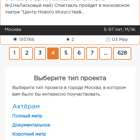
№2.НеЛасковый май) Спектакль пройдет в московском
театре "Центр Нового Искусства&...
Москва
5-97 лет, М/Ж
👁 193766
★ 2
🕒 03 May
1
2
3
4
5
6
7
...
628
Выберите тип проекта
Выберите тип проекта в городе Москва, в котором
вам было бы интересно поучаствовать.
Актёрам
Полный метр
Документальное
Короткий метр