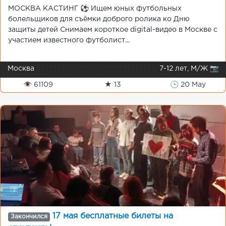
МОСКВА КАСТИНГ️️ ⚽️ Ищем юных футбольных
болельщиков для съёмки доброго ролика ко Дню
защиты детей Снимаем короткое digital-видео в Москве с
участием известного футболист...
Москва
7-12 лет, М/Ж 📷
👁 61109
★ 13
🕒 20 May
17 мая бесплатные билеты на
Закончился