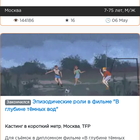
Москва
7-75 лет, М/Ж
👁 144186
★ 16
🕒 06 May
Эпизодические роли в фильме "В
Закончился
глубине тёмных вод"
Кастинг в короткий метр
,
Москва
,
TFP
Для съёмок в дипломном фильме «В глубине тёмных