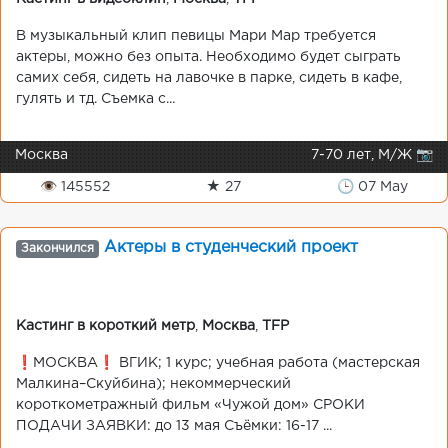
В музыкальный клип певицы Мари Мар требуется
актеры, можно без опыта. Необходимо будет сыграть
самих себя, сидеть на лавочке в парке, сидеть в кафе,
гулять и тд. Съемка с...
Москва
7-70 лет, М/Ж 📷
👁 145552
★ 27
🕒 07 May
Актеры в студенческий проект
Закончился
Кастинг в короткий метр
,
Москва
,
TFP
❗️МОСКВА❗️ ВГИК; 1 курс; учебная работа (мастерская
Малкина–Скуйбина); некоммерческий
короткометражный фильм «Чужой дом» СРОКИ
ПОДАЧИ ЗАЯВКИ: до 13 мая Съёмки: 16-17 ...