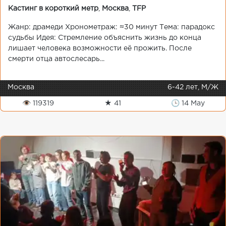
Кастинг в короткий метр
,
Москва
,
TFP
Жанр: драмеди Хронометраж: ≈30 минут Тема: парадокс
судьбы Идея: Стремление объяснить жизнь до конца
лишает человека возможности её прожить. После
смерти отца автослесарь...
Москва
6-42 лет, М/Ж
👁 119319
★ 41
🕒 14 May