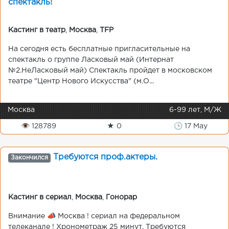
спектакль!
Кастинг в театр
,
Москва
,
TFP
На сегодня есть бесплатные пригласительные на
спектакль о группе Ласковый май (Интернат
№2.НеЛасковый май) Спектакль пройдет в московском
театре "Центр Нового Искусства" (м.О...
Москва
6-99 лет, М/Ж
👁 128789
★ 0
🕒 17 May
Требуются проф.актеры.
Закончился
Кастинг в сериал
,
Москва
,
Гонорар
Внимание 📣 Москва ! сериал на федеральном
телеканале ! Хронометраж 25 минут. Требуются