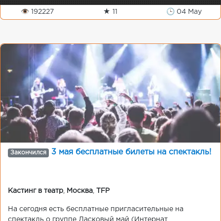
👁 192227
★ 11
🕒 04 May
3 мая бесплатные билеты на спектакль!
Закончился
Кастинг в театр
,
Москва
,
TFP
На сегодня есть бесплатные пригласительные на
спектакль о группе Ласковый май (Интернат