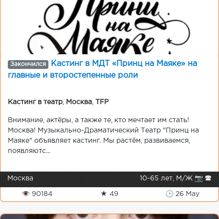
Кастинг в МДТ «Принц на Маяке» на
Закончился
главные и второстепенные роли
Кастинг в театр
,
Москва
,
TFP
Внимание, актёры, а также те, кто мечтает им стать!
Москва! Музыкально-Драматический Театр "Принц на
Маяке" объявляет кастинг. Мы растём, развиваемся,
появляютс...
Москва
10-65 лет, М/Ж 📷 🕿
👁 90184
★ 49
🕒 26 May