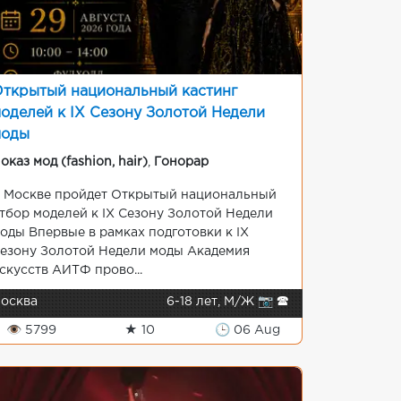
ткрытый национальный кастинг
оделей к IX Сезону Золотой Недели
моды
оказ мод (fashion, hair)
,
Гонорар
 Москве пройдет Открытый национальный
тбор моделей к IX Сезону Золотой Недели
оды Впервые в рамках подготовки к IX
езону Золотой Недели моды Академия
скусств АИТФ прово...
осква
6-18 лет, М/Ж 📷 🕿
👁 5799
★ 10
🕒 06 Aug