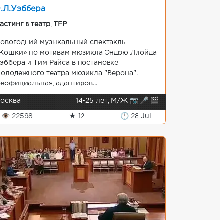
.Л.Уэббера
астинг в театр
,
TFP
овогодний музыкальный спектакль
Кошки» по мотивам мюзикла Эндрю Ллойда
эббера и Тим Райса в постановке
олодежного театра мюзикла "Верона".
еофициальная, адаптиров...
осква
14-25 лет, М/Ж 📷 🎤 🎬
👁 22598
★ 12
🕒 28 Jul