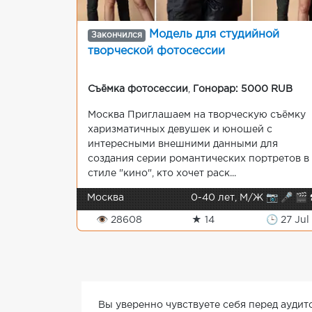
Модель для студийной
Закончился
творческой фотосессии
Съёмка фотосессии
,
Гонорар: 5000 RUB
Москва Приглашаем на творческую съёмку
харизматичных девушек и юношей с
интересными внешними данными для
создания серии романтических портретов в
стиле "кино", кто хочет раск...
Москва
0-40 лет, М/Ж 📷 🎤 🎬 
👁 28608
★ 14
🕒 27 Jul
Вы уверенно чувствуете себя перед аудит