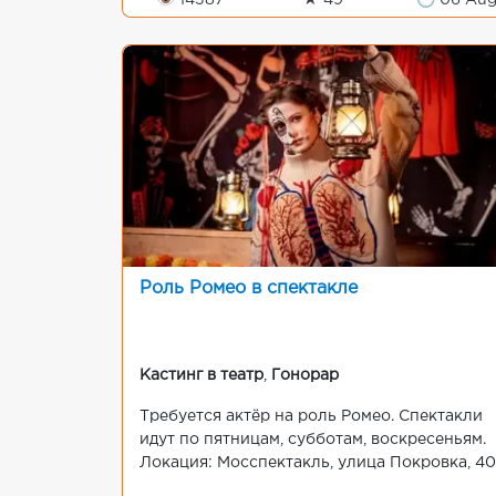
👁 14387
★ 49
🕒 06 Au
Роль Ромео в спектакле
Кастинг в театр
,
Гонорар
Требуется актёр на роль Ромео. Спектакли
идут по пятницам, субботам, воскресеньям.
Локация: Мосспектакль, улица Покровка, 4