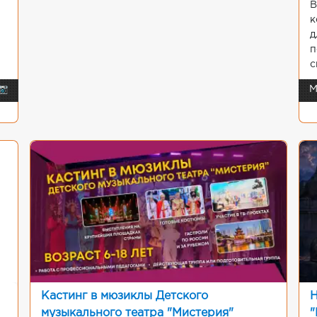
В
к
д
п
с
📷
М
Кастинг в мюзиклы Детского
Н
музыкального театра "Мистерия"
"