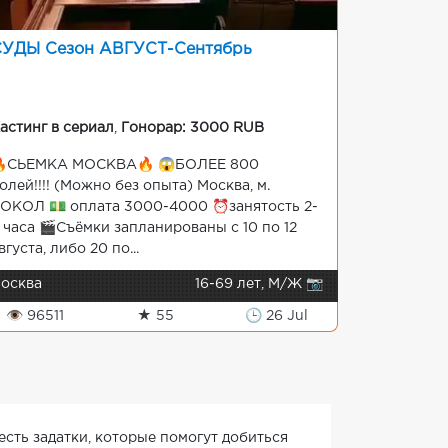
СУДЫ Сезон АВГУСТ-Сентябрь
астинг в сериал
,
Гонорар: 3000 RUB
СЬЕМКА МОСКВА🔥 😱БОЛЕЕ 800
олей!!!! (Можно без опыта) Москва, м.
ОКОЛ 💵 оплата 3000-4000 ⏰занятость 2-
 часа 🎬Съёмки запланированы с 10 по 12
вгуста, либо 20 по...
осква
16-69 лет, М/Ж 📷
👁 96511
★ 55
🕒 26 Jul
есть задатки, которые помогут добиться