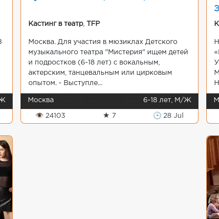
Э
Кастинг в театр
,
TFP
К
8
Москва. Для участия в мюзиклах Детского
Н
музыкального театра "Мистерия" ищем детей
«
и подростков (6-18 лет) с вокальным,
У
!
актерским, танцевальным или цирковым
М
опытом. - Выступле...
Н
/Ж
Москва
6-18 лет, М/Ж
М
👁 24103
★ 7
🕒 28 Jul