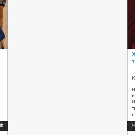
Х
т
К
н
И
т
с
🕿
М