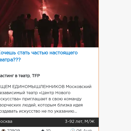
очешь стать частью настоящего
еатра???
астинг в театр
,
TFP
ИЩЕМ ЕДИНОМЫШЛЕННИКОВ Московский
езависимый театр «Центр Нового
скусства» приглашает в свою команду
ворческих людей, которым близка идея
оздавать искусство не по указанию...
осква
3-92 лет, М/Ж