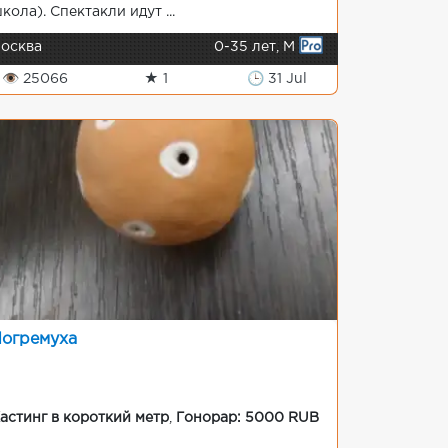
кола). Спектакли идут ...
осква
0-35 лет, М
👁 25066
★ 1
🕒 31 Jul
огремуха
астинг в короткий метр
,
Гонорар: 5000 RUB