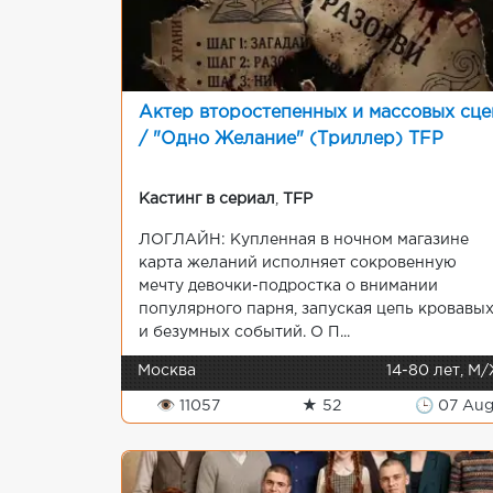
Актер второстепенных и массовых сце
/ "Одно Желание" (Триллер) TFP
Кастинг в сериал
,
TFP
ЛОГЛАЙН: Купленная в ночном магазине
карта желаний исполняет сокровенную
мечту девочки-подростка о внимании
популярного парня, запуская цепь кровавы
и безумных событий. О П...
Москва
14-80 лет, М
👁 11057
★ 52
🕒 07 Au