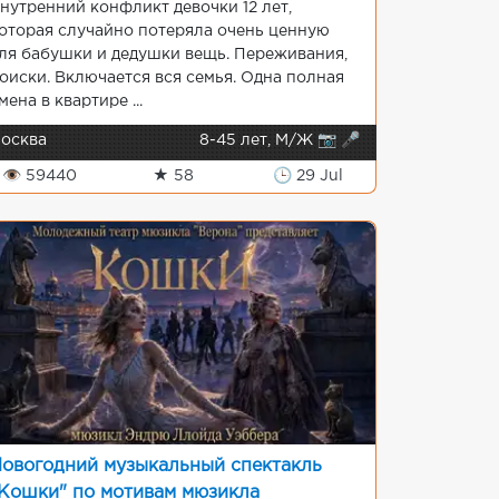
нутренний конфликт девочки 12 лет,
оторая случайно потеряла очень ценную
ля бабушки и дедушки вещь. Переживания,
оиски. Включается вся семья. Одна полная
мена в квартире ...
осква
8-45 лет, М/Ж 📷 🎤
👁 59440
★ 58
🕒 29 Jul
овогодний музыкальный спектакль
Кошки" по мотивам мюзикла