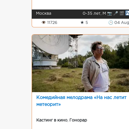
Москва
0-35 лет, М 📷 🎤 🎬
👁 11726
★ 5
🕒 04 Au
Комедийная мелодрама «На нас летит
метеорит»
Кастинг в кино
,
Гонорар