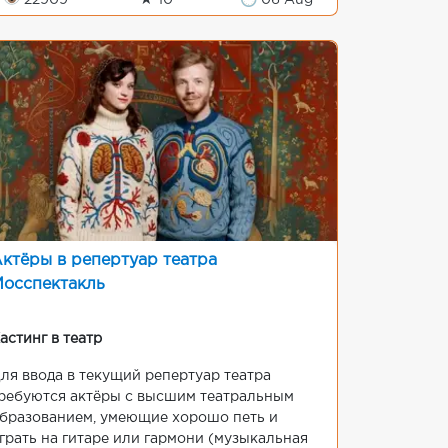
👁 22909
★ 10
🕒 06 Aug
ктёры в репертуар театра
осспектакль
астинг в театр
ля ввода в текущий репертуар театра
ребуются актёры с высшим театральным
бразованием, умеющие хорошо петь и
грать на гитаре или гармони (музыкальная