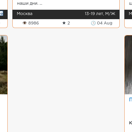
наши дни. ...
ш
Москва
13-19 лет, М/Ж
М
g
👁 8986
★ 2
🕒 04 Aug
П
К