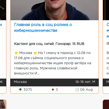
н
Главная роль в соц ролике о
О
кибермошенничестве
м
Кастинг для соц. сетей
,
Гонорар: 15 RUB
П
⭐️ Москва ⭐️ На 1 смену в период с 12.08 по
В
17.08 для съёмок социального ролика о
о
кибермошенничестве ищем проф актёра на
м
х
главную роль. Мужчина славянской
С
внешности И...
и
/Ж
Москва
16-18 лет, М
М
g
👁 3075
★ 3
🕒 06 Aug