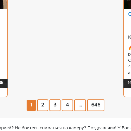
К

р
С
4
а
🕿
М
1
2
3
4
...
646
орией? Не боитесь сниматься на камеру? Поздравляем! У Вас 