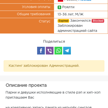
Условия оплаты
Роялти
$
Общие требования
13-36 лет, М/Ж
Закончился
Expired
Blocked
Статус
Заблокирован
администрацией сайта
Поделиться
Кастинг заблокирован Администрацией.
Описание проекта
Парни и девушки исполняющие в стиле рэп и хип-хоп
приглашаем Вас
на креативную запись пакета из четырёх синглов