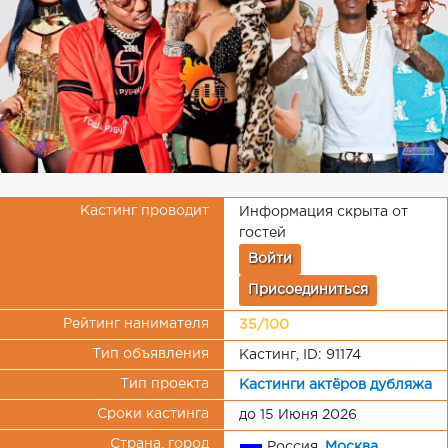
Кастинг проводит
Информация скрыта от
гостей
Войти
Присоединиться
Рейтинг нанимателя
35/100
Тип объявления
Кастинг, ID: 91174
Тип проекта
Кастинги актёров дубляжа
Сроки кастинга
до 15 Июня 2026
Страна, город
Россия,
Москва