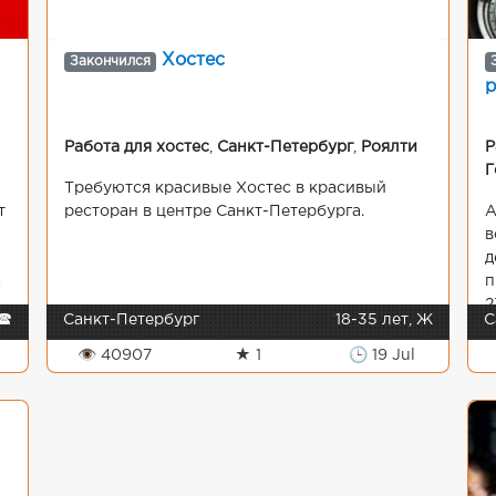
Хостес
Закончился
р
:
Работа для хостес
,
Санкт-Петербург
,
Роялти
Р
Г
Требуются красивые Хостес в красивый
т
ресторан в центре Санкт-Петербурга.
А
в
д
а
п
2
🕿
Санкт-Петербург
18-35 лет, Ж
С
👁 40907
★ 1
🕒 19 Jul