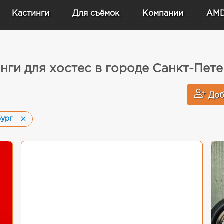
Кастинги
Для съёмок
Компании
AM
нги для хостес в городе Санкт-Пет
Доб
бург