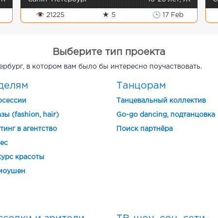
👁 21225
★ 5
🕒 17 Feb
Выберите тип проекта
ербург, в котором вам было бы интересно поучаствовать.
делям
Танцорам
осессии
Танцевальный коллектив
зы (fashion, hair)
Go-go dancing, подтанцовка
тинг в агентство
Поиск партнёра
ес
урс красоты
моушен