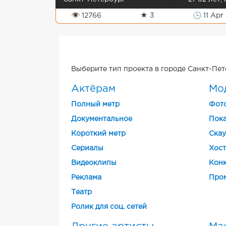
👁 12766
★ 3
🕒 11 Apr
Выберите тип проекта в городе Санкт-Пет
Актёрам
Мо
Полный метр
Фот
Документальное
Пока
Короткий метр
Скау
Cериалы
Хост
Видеоклипы
Конк
Реклама
Про
Театр
Ролик для соц. сетей