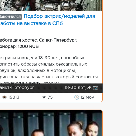
Подбор актрис/моделей для
Закончился
аботы на выставке в СПб
абота для хостес
,
Санкт-Петербург
,
онорар: 1200 RUB
ктрисы и модели 18-30 лет, способные
оплотить образы смелых сексапильных
евушек, влюблённых в мотоциклы,
риглашаются на кастинг, который состоится
3 декабря в Санкт-Петербу...
анкт-Петербург
18-30 лет, Ж 📷
👁 15813
★ 75
🕒 12 Nov