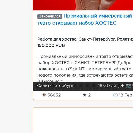
Премиальный иммерсивный
Закончился
театр открывает набор ХОСТЕС
Работа для хостес
,
Санкт-Петербург
,
Роялти
150.000 RUB
Премиальный иммерсивный театр открывае
набор ХОСТЕС г. САНКТ-ПЕТЕРБУРГ Добро
пожаловать в (S)AINT - иммерсивный театр
нового поколения, где встречаются эстетик
и высокие с...
Санкт-Петербург
18-30 лет, Ж 📷 
👁 36652
★ 2
🕒 18 Feb