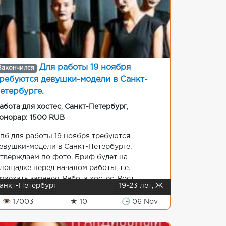
Для работы 19 ноября
Закончился
ребуются девушки-модели в Санкт-
етербурге.
абота для хостес
,
Санкт-Петербург
,
онорар: 1500 RUB
пб для работы 19 ноября требуются
евушки-модели в Санкт-Петербурге.
тверждаем по фото. Бриф будет на
лощадке перед началом работы, т.е.
риехать заранее. Работа хостес. Рост...
анкт-Петербург
19-23 лет, Ж
👁 17003
★ 10
🕒 06 Nov