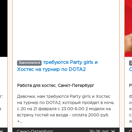
требуются Party girls и
Закончился
Хостес на турнир по DOTA2
Работа для хостес
,
Санкт-Петербург
Р
г:
Девочки, нам требуются Party girls и Хостес
Ф
на турнир по DOTA2, который пройдет в ночь
о
в
с 20 на 21 февраля с 23.00-6.00 2 модели на
х
встречу гостей на входе - оплата 2000 руб.
с
+...
а
 Ж
Санкт-Петербург
16-26 лет, Ж
С