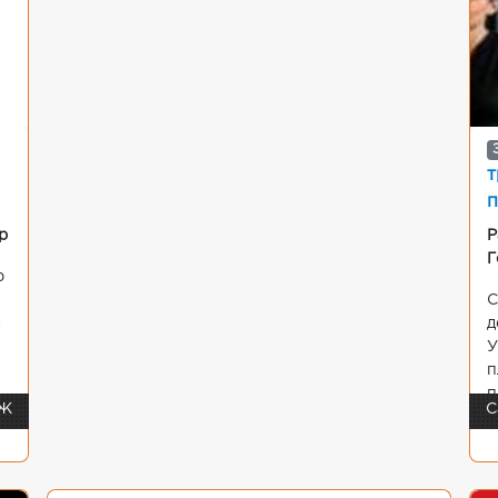
т
п
р
Р
Г
р
С
а
д
У
п
п
 Ж
С