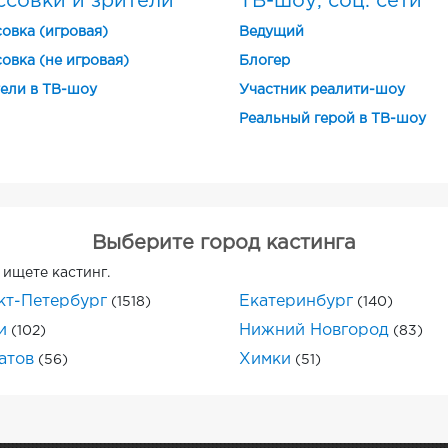
ссовки и зрители
ТВ-шоу, соц. сети
овка (игровая)
Ведущий
овка (не игровая)
Блогер
ели в ТВ-шоу
Участник реалити-шоу
Реальный герой в ТВ-шоу
Выберите город кастинга
 ищете кастинг.
кт-Петербург
Екатеринбург
(1518)
(140)
и
Нижний Новгород
(102)
(83)
атов
Химки
(56)
(51)