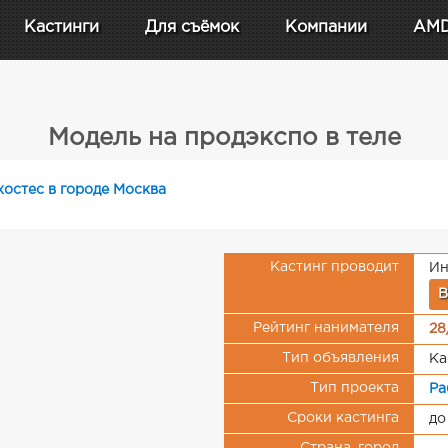
Кастинги
Для съёмок
Компании
AM
Модель на продэкспо в теле
хостес в городе Москва
Кастинг проводит
Ин
В
Рейтинг нанимателя
28
Тип объявления
Ка
Тип проекта
Ра
Сроки кастинга
до