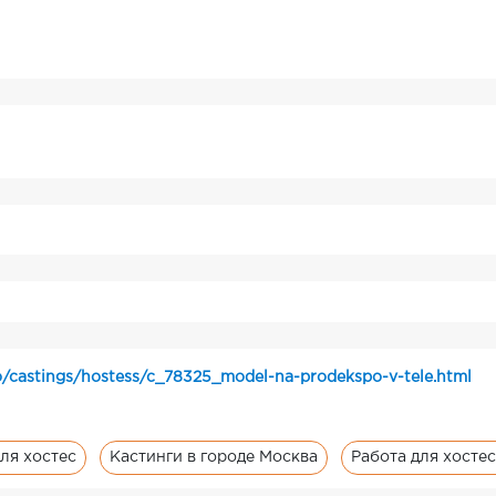
o/castings/hostess/c_78325_model-na-prodekspo-v-tele.html
ля хостес
Кастинги в городе Москва
Работа для хосте