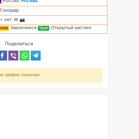
Россия,
Москва
Гонорар
+ лет, Ж 📷
Закончился
Открытый кастинг
pired
Open
Поделиться
м заявок окончен.