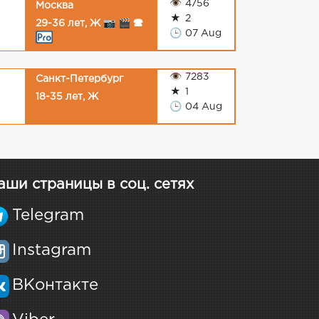
👁
4756
Москва
★
2
29-36 лет, Ж 📷 🎬 🕿
🕒
07 Aug
👁
7283
Санкт-Петербург
★
1
18-35 лет, Ж
🕒
04 Aug
аши страницы в соц. сетях
Telegram
Instagram
ВКонтакте