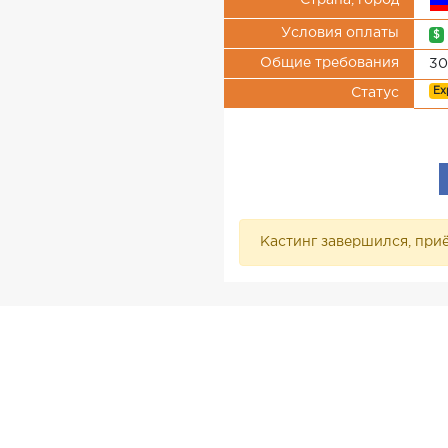
Страна, город
Условия оплаты
$
Общие требования
30
Ex
Статус
Кастинг завершился, приё