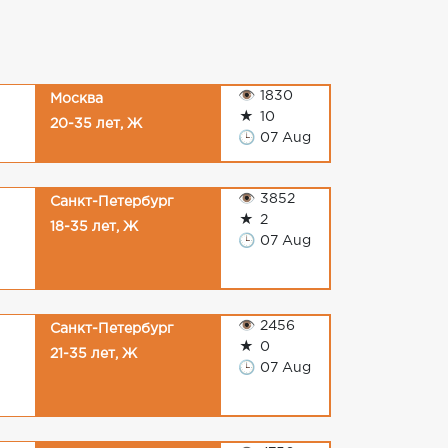
👁
1830
Москва
★
10
20-35 лет, Ж
🕒
07 Aug
👁
3852
Санкт-Петербург
★
2
18-35 лет, Ж
🕒
07 Aug
👁
2456
Санкт-Петербург
★
0
21-35 лет, Ж
🕒
07 Aug