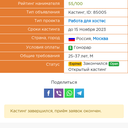
Рейтинг нанимателя
55/100
Тип объявления
Кастинг, ID: 85005
Тип проекта
Работа для хостес
Сроки кастинга
до 15 Ноября 2023
Страна, город
Россия,
Москва
Условия оплаты
Гонорар
$
Общие требования
25-37 лет, М
Закончился
Expired
Open
Статус
Открытый кастинг
Поделиться
Кастинг завершился, приём заявок окончен.