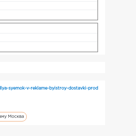
lya-syemok-v-reklame-byistroy-dostavki-prod
аму Москва