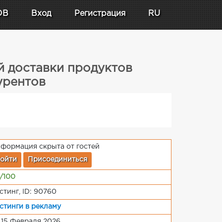
DB
Вход
Регистрация
RU
й доставки продуктов
урентов
формация скрыта от гостей
ойти
Присоединиться
/100
стинг, ID: 90760
стинги в рекламу
 15 Февраля 2026