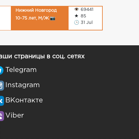
👁
69441
Нижний Новгород
★
85
10-75 лет, М/Ж 📷
🕒
31 Jul
аши страницы в соц. сетях
Telegram
Instagram
ВКонтакте
Viber