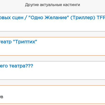
Другие актуальные кастинги
овых сцен / "Одно Желание" (Триллер) TF
театр "Триптих"
его театра???
UB