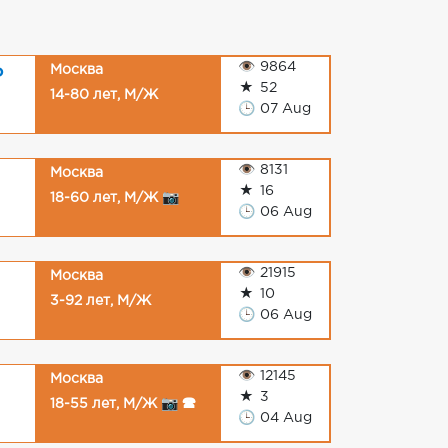
👁
9864
Москва
P
★
52
14-80 лет, М/Ж
🕒
07 Aug
👁
8131
Москва
★
16
18-60 лет, М/Ж 📷
🕒
06 Aug
👁
21915
Москва
★
10
3-92 лет, М/Ж
🕒
06 Aug
👁
12145
Москва
★
3
18-55 лет, М/Ж 📷 🕿
🕒
04 Aug