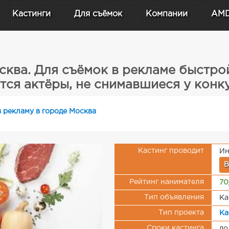
Кастинги
Для съёмок
Компании
AM
сква. Для съёмок в рекламе быстро
тся актёры, не снимавшиеся у конк
в рекламу в городе Москва
Кастинг проводит
Ин
В
Рейтинг нанимателя
70
Тип объявления
Ка
Тип проекта
Ка
Сроки кастинга
до