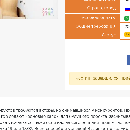
Страна, город
Условия оплаты
$
Общие требования
20
Ex
Статус
Кастинг завершился, приё
дуктов требуются актёры, не снимавшиеся у конкурентов. Пр
тор делают черновые кадры для будущего проекта, засчитывает
ка уточняются, даже если вас на сегодняшний прешут не позв
ка 16 или 17.02. Всем спасибо и успехов! В заявке, пожалуйст