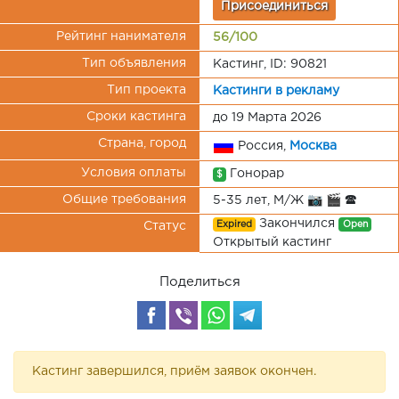
Присоединиться
Рейтинг нанимателя
56/100
Тип объявления
Кастинг, ID: 90821
Тип проекта
Кастинги в рекламу
Сроки кастинга
до 19 Марта 2026
Страна, город
Россия,
Москва
Условия оплаты
Гонорар
$
Общие требования
5-35 лет, М/Ж 📷 🎬 🕿
Закончился
Expired
Open
Статус
Открытый кастинг
Поделиться
Кастинг завершился, приём заявок окончен.