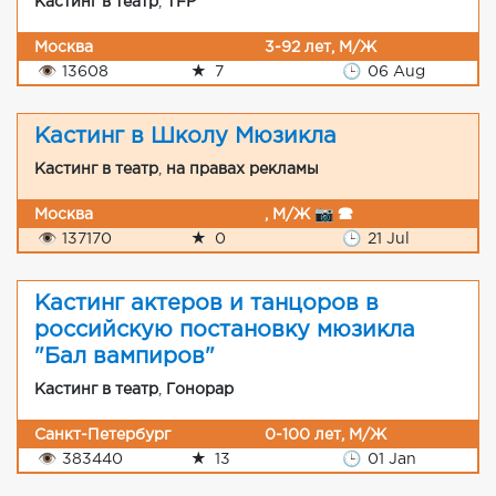
Кастинг в театр
,
TFP
Москва
3-92 лет, М/Ж
👁
13608
★
7
🕒
06 Aug
Кастинг в Школу Мюзикла
Кастинг в театр
,
на правах рекламы
Москва
, М/Ж 📷 🕿
👁
137170
★
0
🕒
21 Jul
Кастинг актеров и танцоров в
российскую постановку мюзикла
"Бал вампиров"
Кастинг в театр
,
Гонорар
Санкт-Петербург
0-100 лет, М/Ж
👁
383440
★
13
🕒
01 Jan