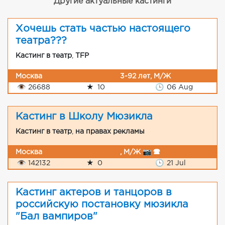
Другие актуальные кастинги
Хочешь стать частью настоящего
театра???
Кастинг в театр
,
TFP
Москва
3-92 лет, М/Ж
👁
26688
★
10
🕒
06 Aug
Кастинг в Школу Мюзикла
Кастинг в театр
,
на правах рекламы
Москва
, М/Ж 📷 🕿
👁
142132
★
0
🕒
21 Jul
Кастинг актеров и танцоров в
российскую постановку мюзикла
"Бал вампиров"