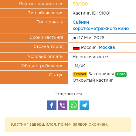
Рейтинг нанимателя
39/100
Тип объявления
Кастинг, ID: 91081
Тип проекта
Съёмки
короткометражного кино
Сроки кастинга
до 17 Мая 2026
Страна, город
Россия,
Москва
Условия оплаты
Не оплачивается
Общие требования
, М/Ж
Закончился
Expired
Open
Статус
Открытый кастинг
Поделиться
Кастинг завершился, приём заявок окончен.