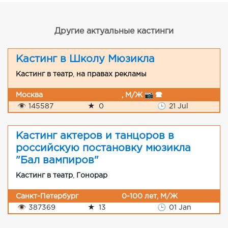
Другие актуальные кастинги
Кастинг в Школу Мюзикла
Кастинг в театр
,
на правах рекламы
Москва
, М/Ж 📷 🕿
👁
145587
★
0
🕒
21 Jul
Кастинг актеров и танцоров в
российскую постановку мюзикла
"Бал вампиров"
Кастинг в театр
,
Гонорар
Санкт-Петербург
0-100 лет, М/Ж
👁
387369
★
13
🕒
01 Jan