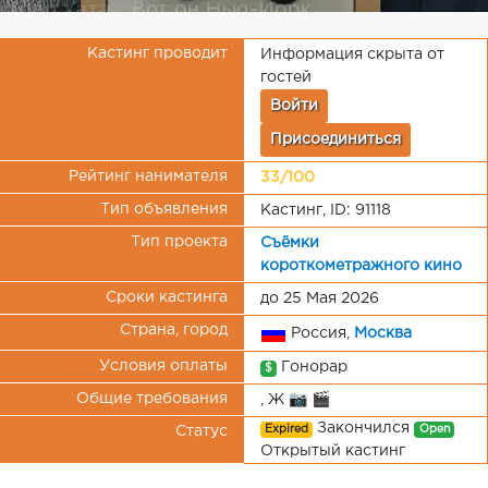
Кастинг проводит
Информация скрыта от
гостей
Войти
Присоединиться
Рейтинг нанимателя
33/100
Тип объявления
Кастинг, ID: 91118
Тип проекта
Съёмки
короткометражного кино
Сроки кастинга
до 25 Мая 2026
Страна, город
Россия,
Москва
Условия оплаты
Гонорар
$
Общие требования
, Ж 📷 🎬
Закончился
Expired
Open
Статус
Открытый кастинг