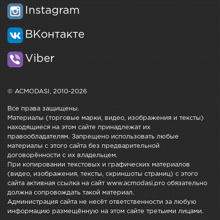
Instagram
ВКонтакте
Viber
© ACMODASI, 2010-2026
Все права защищены.
Материалы (торговые марки, видео, изображения и тексты)
находящиеся на этом сайте принадлежат их
правообладателям. Запрещено использовать любые
материалы с этого сайта без предварительной
договорённости с их владельцем.
При копировании текстовых и графических материалов
(видео, изображения, тексты, скриншоты страниц) с этого
сайта активная ссылка на сайт www.acmodasi.pro обязательно
должна сопровождать такой материал.
Администрация сайта не несёт ответственности за любую
информацию размещённую на этом сайте третьими лицами.