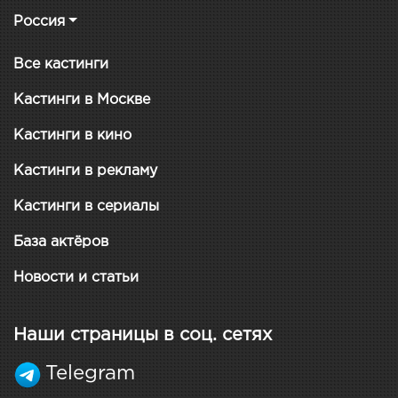
Россия
Все кастинги
Кастинги в Москве
Кастинги в кино
Кастинги в рекламу
Кастинги в сериалы
База актёров
Новости и статьи
Наши страницы в соц. сетях
Telegram