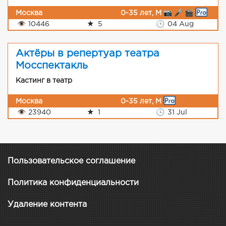
Москва
0-35 лет, М 📷 🎤 🎬
👁
10446
★
5
🕒
04 Aug
Актёры в репертуар театра
Мосспектакль
Кастинг в театр
Москва
0-35 лет, М
👁
23940
★
1
🕒
31 Jul
Пользовательское соглашение
Политика конфиденциальности
Удаление контента