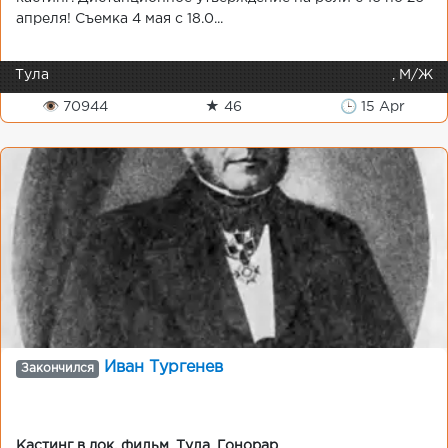
апреля! Съемка 4 мая с 18.0...
Тула
, М/Ж
👁 70944
★ 46
🕒 15 Apr
Иван Тургенев
Закончился
Кастинг в док. фильм
,
Тула
,
Гонорар