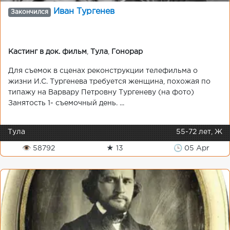
Иван Тургенев
Закончился
Кастинг в док. фильм
,
Тула
,
Гонорар
Для съемок в сценах реконструкции телефильма о
жизни И.С. Тургенева требуется женщина, похожая по
типажу на Варвару Петровну Тургеневу (на фото)
Занятость 1- съемочный день. ...
Тула
55-72 лет, Ж
👁 58792
★ 13
🕒 05 Apr