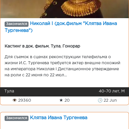
Николай I (док.фильм "Клятва Ивана
Закончился
Тургенева")
Кастинг в док. фильм
,
Тула
,
Гонорар
Для съемок в сценах реконструкции телефильма о
жизни И.С. Тургенева требуется актер внешне похожий
на императора Николая I Дистанционное утверждение
на роли с 22 июня по 22 июл...
Тула
40-70 лет, М
👁 29360
★ 20
🕒 22 Jun
Клятва Ивана Тургенева
Закончился