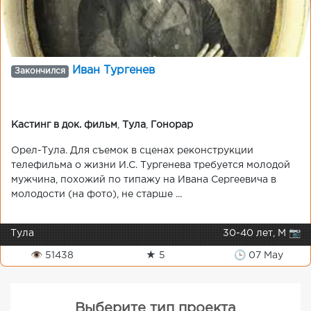
Иван Тургенев
Закончился
Кастинг в док. фильм
,
Тула
,
Гонорар
Орел-Тула. Для съемок в сценах реконструкции
телефильма о жизни И.С. Тургенева требуется молодой
мужчина, похожий по типажу на Ивана Сергеевича в
молодости (на фото), не старше ...
Тула
30-40 лет, М 📷
👁 51438
★ 5
🕒 07 May
Выберите тип проекта