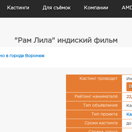
Кастинги
Для съёмок
Компании
AM
"Рам Лила" индиский фильм
ино в городе Воронеж
Кастинг проводит
Ин
В
Рейтинг нанимателя
22
Тип объявления
Ка
Тип проекта
Ка
Сроки кастинга
до