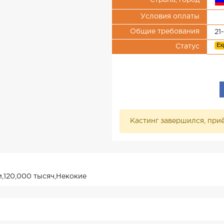
Страна, город
Условия оплаты
Общие требования
21
Ex
Статус
Кастинг завершился, приё
,120,000 тысяч,Некокие