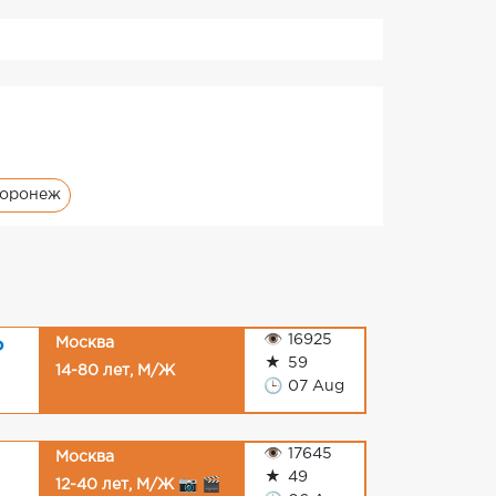
Воронеж
👁
16925
Москва
P
★
59
14-80 лет, М/Ж
🕒
07 Aug
👁
17645
Москва
★
49
12-40 лет, М/Ж 📷 🎬