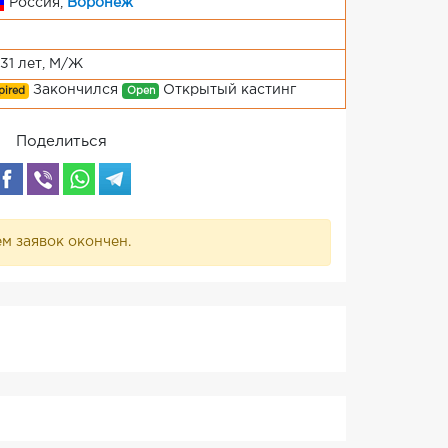
Россия,
Воронеж
-31 лет, М/Ж
Закончился
Открытый кастинг
pired
Open
Поделиться
м заявок окончен.