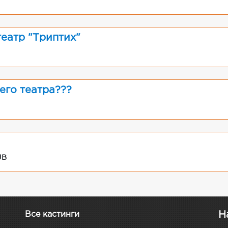
театр "Триптих"
его театра???
UB
Н
Все кастинги