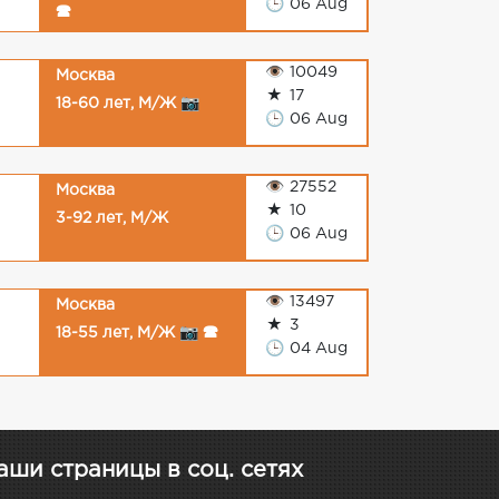
🕒
06 Aug
🕿
👁
10049
Москва
★
17
18-60 лет, М/Ж 📷
🕒
06 Aug
👁
27552
Москва
★
10
3-92 лет, М/Ж
🕒
06 Aug
👁
13497
Москва
★
3
18-55 лет, М/Ж 📷 🕿
🕒
04 Aug
аши страницы в соц. сетях