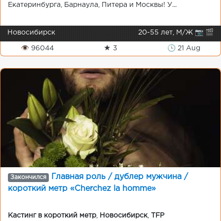
Екатеринбурга, Барнаула, Питера и Москвы! У...
Новосибирск
20-55 лет, М/Ж 📷 🎬
👁 96044
★ 3
🕒 21 Aug
Главная роль / дублер мужчина /
Закончился
короткий метр «Cherchez la homme»
Кастинг в короткий метр
,
Новосибирск
,
TFP