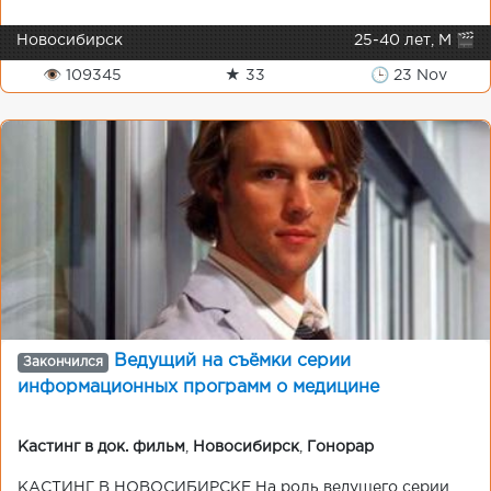
Новосибирск
25-40 лет, М 🎬
👁 109345
★ 33
🕒 23 Nov
Ведущий на съёмки серии
Закончился
информационных программ о медицине
Кастинг в док. фильм
,
Новосибирск
,
Гонорар
КАСТИНГ В НОВОСИБИРСКЕ На роль ведущего серии