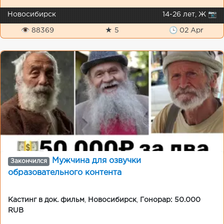
Новосибирск
14-26 лет, Ж 📷
👁 88369
★ 5
🕒 02 Apr
Мужчина для озвучки
Закончился
образовательного контента
Кастинг в док. фильм
,
Новосибирск
,
Гонорар: 50.000
RUB