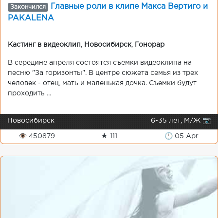
Главные роли в клипе Макса Вертиго и
Закончился
PAKALENA
Кастинг в видеоклип
,
Новосибирск
,
Гонорар
В середине апреля состоятся съемки видеоклипа на
песню "За горизонты". В центре сюжета семья из трех
человек - отец, мать и маленькая дочка. Съемки будут
проходить ...
Новосибирск
6-35 лет, М/Ж 📷
👁 450879
★ 111
🕒 05 Apr