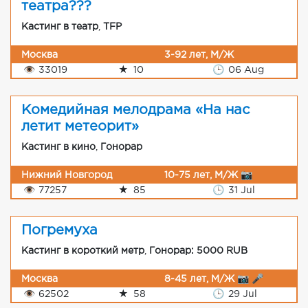
театра???
Кастинг в театр
,
TFP
Москва
3-92 лет, М/Ж
👁
33019
★
10
🕒
06 Aug
Комедийная мелодрама «На нас
летит метеорит»
Кастинг в кино
,
Гонорар
Нижний Новгород
10-75 лет, М/Ж 📷
👁
77257
★
85
🕒
31 Jul
Погремуха
Кастинг в короткий метр
,
Гонорар: 5000 RUB
Москва
8-45 лет, М/Ж 📷 🎤
👁
62502
★
58
🕒
29 Jul