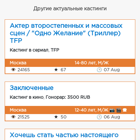
Другие актуальные кастинги
Актер второстепенных и массовых
сцен / "Одно Желание" (Триллер)
TFP
Кастинг в сериал
,
TFP
Москва
14-80 лет, М/Ж
👁
24165
★
67
🕒
07 Aug
Заключенные
Кастинг в кино
,
Гонорар: 3500 RUB
Москва
12-40 лет, М/Ж 📷 🎬 🕿
👁
21525
★
50
🕒
06 Aug
Хочешь стать частью настоящего