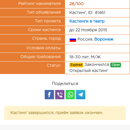
Рейтинг нанимателя
28/100
Тип объявления
Кастинг, ID: 41461
Тип проекта
Кастинги в театр
Сроки кастинга
до 22 Ноября 2015
Страна, город
Россия,
Воронеж
Условия оплаты
Общие требования
18-30 лет, М/Ж
Закончился
Expired
Open
Статус
Открытый кастинг
Поделиться
Кастинг завершился, приём заявок окончен.