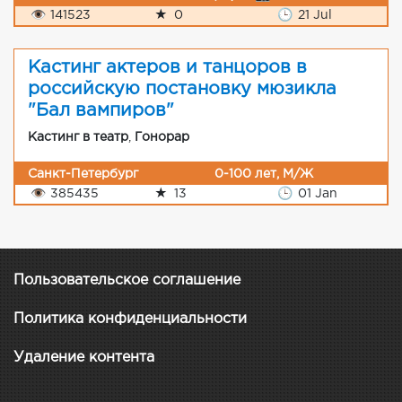
👁
141523
★
0
🕒
21 Jul
Кастинг актеров и танцоров в
российскую постановку мюзикла
"Бал вампиров"
Кастинг в театр
,
Гонорар
Санкт-Петербург
0-100 лет, М/Ж
👁
385435
★
13
🕒
01 Jan
Пользовательское соглашение
Политика конфиденциальности
Удаление контента