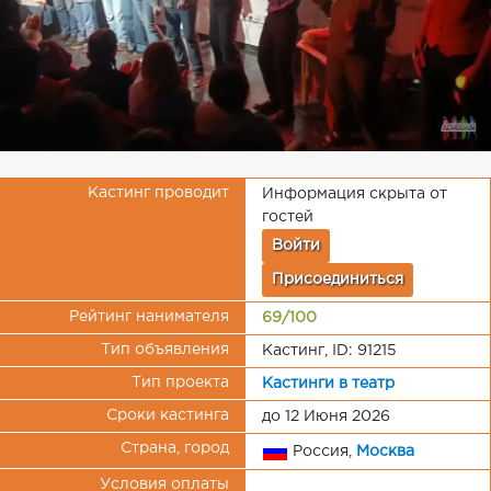
Кастинг проводит
Информация скрыта от
гостей
Войти
Присоединиться
Рейтинг нанимателя
69/100
Тип объявления
Кастинг, ID: 91215
Тип проекта
Кастинги в театр
Сроки кастинга
до 12 Июня 2026
Страна, город
Россия,
Москва
Условия оплаты