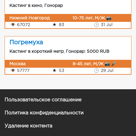
Кастинг в кино
,
Гонорар
Нижний Новгород
10-75 лет, М/Ж 📷
👁
67072
★
83
🕒
31 Jul
Погремуха
Кастинг в короткий метр
,
Гонорар: 5000 RUB
Москва
8-45 лет, М/Ж 📷 🎤
👁
57777
★
53
🕒
29 Jul
Пользовательское соглашение
Политика конфиденциальности
Удаление контента