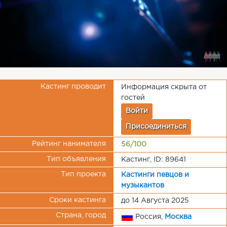
Кастинг проводит
Информация скрыта от
гостей
Войти
Присоединиться
Рейтинг нанимателя
56/100
Тип объявления
Кастинг, ID: 89641
Тип проекта
Кастинги певцов и
музыкантов
Сроки кастинга
до 14 Августа 2025
Страна, город
Россия,
Москва