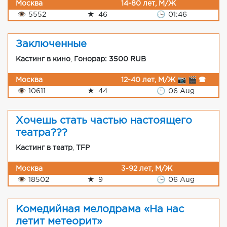
Москва
14-80 лет, М/Ж
👁
5552
★
46
🕒
01:46
Заключенные
Кастинг в кино
,
Гонорар: 3500 RUB
Москва
12-40 лет, М/Ж 📷 🎬 🕿
👁
10611
★
44
🕒
06 Aug
Хочешь стать частью настоящего
театра???
Кастинг в театр
,
TFP
Москва
3-92 лет, М/Ж
👁
18502
★
9
🕒
06 Aug
Комедийная мелодрама «На нас
летит метеорит»