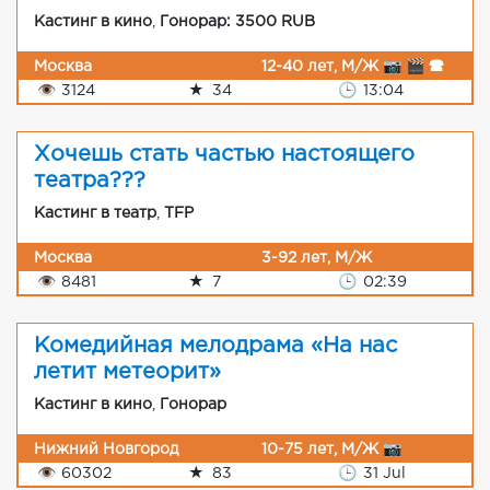
Кастинг в кино
,
Гонорар: 3500 RUB
Москва
12-40 лет, М/Ж 📷 🎬 🕿
👁
3124
★
34
🕒
13:04
Хочешь стать частью настоящего
театра???
Кастинг в театр
,
TFP
Москва
3-92 лет, М/Ж
👁
8481
★
7
🕒
02:39
Комедийная мелодрама «На нас
летит метеорит»
Кастинг в кино
,
Гонорар
Нижний Новгород
10-75 лет, М/Ж 📷
👁
60302
★
83
🕒
31 Jul