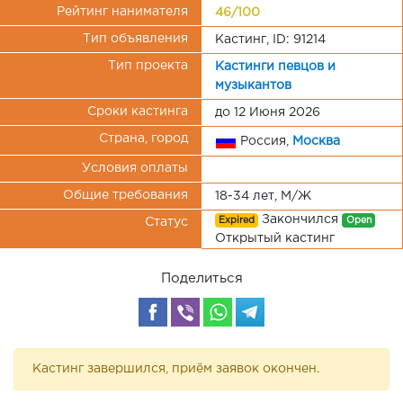
Рейтинг нанимателя
46/100
Тип объявления
Кастинг, ID: 91214
Тип проекта
Кастинги певцов и
музыкантов
Сроки кастинга
до 12 Июня 2026
Страна, город
Россия,
Москва
Условия оплаты
Общие требования
18-34 лет, М/Ж
Закончился
Expired
Open
Статус
Открытый кастинг
Поделиться
Кастинг завершился, приём заявок окончен.