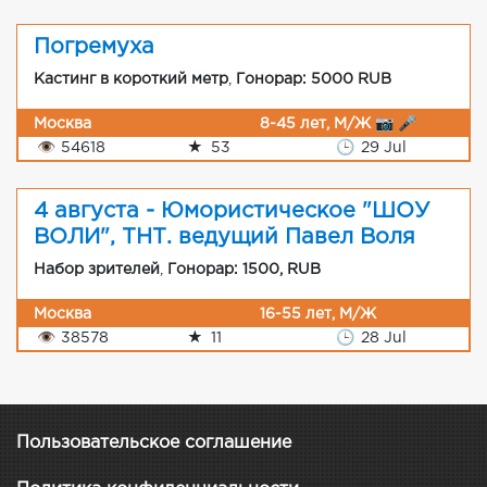
Погремуха
Кастинг в короткий метр
,
Гонорар: 5000 RUB
Москва
8-45 лет, М/Ж 📷 🎤
👁
54618
★
53
🕒
29 Jul
4 августа - Юмористическое "ШОУ
ВОЛИ", ТНТ. ведущий Павел Воля
Набор зрителей
,
Гонорар: 1500, RUB
Москва
16-55 лет, М/Ж
👁
38578
★
11
🕒
28 Jul
Пользовательское соглашение