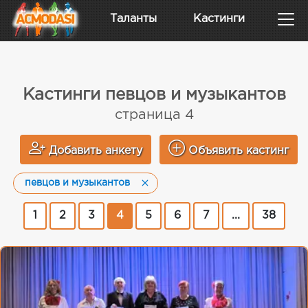
Таланты
Кастинги
Кастинги певцов и музыкантов
страница 4
Добавить анкету
Объявить кастинг
певцов и музыкантов
1
2
3
4
5
6
7
...
38