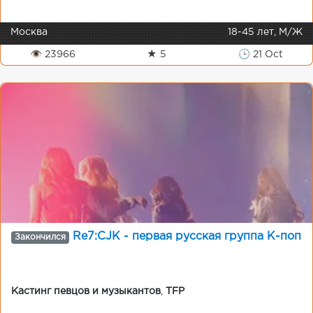
Москва
18-45 лет, М/Ж
👁 23966
★ 5
🕒 21 Oct
Re7:CJK - первая русская группа К-поп
Закончился
Кастинг певцов и музыкантов
,
TFP