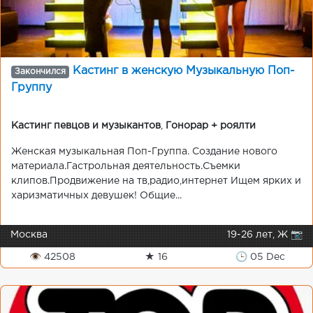
Кастинг в женскую Музыкальную Поп-
Закончился
Группу
Кастинг певцов и музыкантов
,
Гонорар + роялти
Женская музыкальная Поп-Группа. Создание нового
материала.Гастрольная деятельность.Съемки
клипов.Продвижение на тв,радио,интернет Ищем ярких и
харизматичных девушек! Общие...
Москва
19-26 лет, Ж 📷
👁 42508
★ 16
🕒 05 Dec