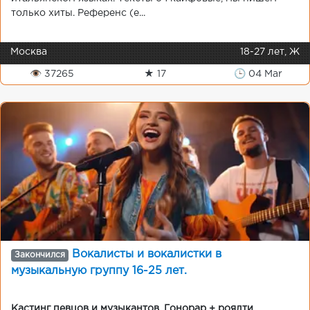
только хиты. Референс (е...
Москва
18-27 лет, Ж
👁 37265
★ 17
🕒 04 Mar
Вокалисты и вокалистки в
Закончился
музыкальную группу 16-25 лет.
Кастинг певцов и музыкантов
,
Гонорар + роялти