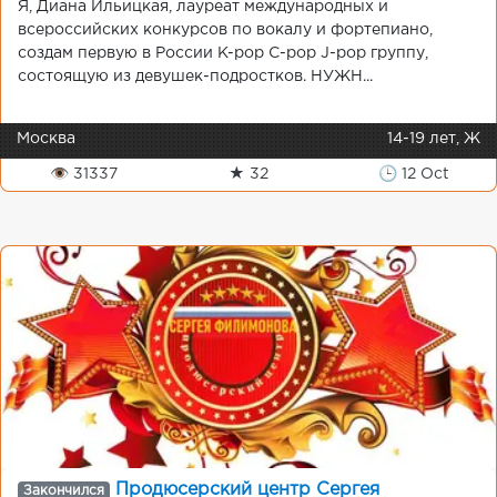
Я, Диана Ильицкая, лауреат международных и
всероссийских конкурсов по вокалу и фортепиано,
создам первую в России K-pop C-pop J-pop группу,
состоящую из девушек-подростков. НУЖН...
Москва
14-19 лет, Ж
👁 31337
★ 32
🕒 12 Oct
Продюсерский центр Сергея
Закончился