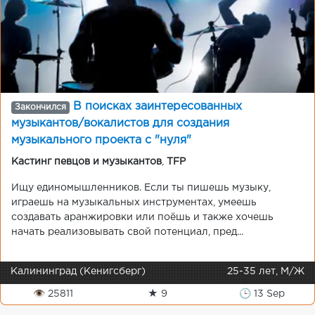
В поисках заинтересованных
Закончился
музыкантов/вокалистов для создания
музыкального проекта с "нуля"
Кастинг певцов и музыкантов
,
TFP
Ищу единомышленников. Если ты пишешь музыку,
играешь на музыкальных инструментах, умеешь
создавать аранжировки или поёшь и также хочешь
начать реализовывать свой потенциал, пред...
Калининград (Кенигсберг)
25-35 лет, М/Ж
👁 25811
★ 9
🕒 13 Sep