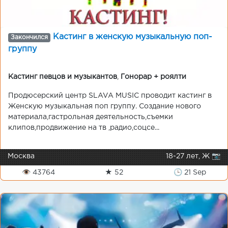
Кастинг в женскую музыкальную поп-
Закончился
группу
Кастинг певцов и музыкантов
,
Гонорар + роялти
Продюсерский центр SLAVA MUSIC проводит кастинг в
Женскую музыкальная поп группу. Создание нового
материала,гастрольная деятельность,съемки
клипов,продвижение на тв ,радио,соцсе...
Москва
18-27 лет, Ж 📷
👁 43764
★ 52
🕒 21 Sep