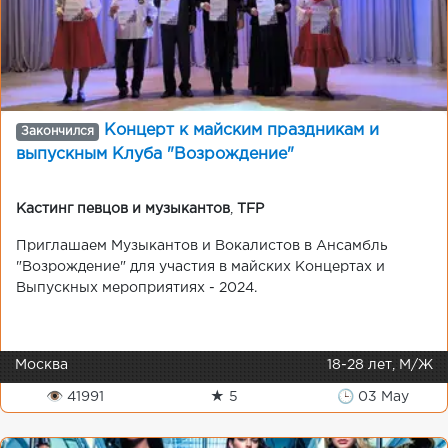
Концерт к майским праздникам и
Закончился
выпускным Клуба "Возрождение"
Кастинг певцов и музыкантов
,
TFP
Приглашаем Музыкантов и Вокалистов в Ансамбль
"Возрождение" для участия в майских Концертах и
Выпускных мероприятиях - 2024.
Москва
18-28 лет, М/Ж
👁 41991
★ 5
🕒 03 May