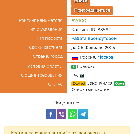
Войти
Присоединиться
Рейтинг нанимателя
62/100
Тип объявления
Кастинг, ID: 88562
Тип проекта
Работа промоутером
Сроки кастинга
до 05 Февраля 2025
Страна, город
Россия,
Москва
Условия оплаты
Гонорар
$
Общие требования
, Ж 📷
Закончился
Expired
Open
Статус
Открытый кастинг
Поделиться
Кастинг завершился, приём заявок окончен.