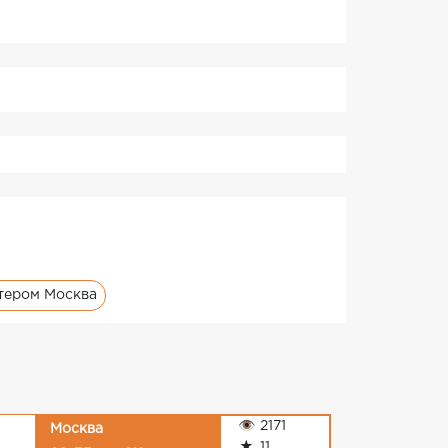
тером Москва
👁
2171
Москва
★
11