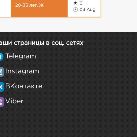
★
0
20-35 лет, Ж
🕒
03 Aug
аши страницы в соц. сетях
Telegram
Instagram
ВКонтакте
Viber