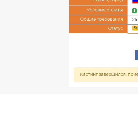
Страна, город
Условия оплаты
$
Общие требования
25
Ex
Статус
Кастинг завершился, приё