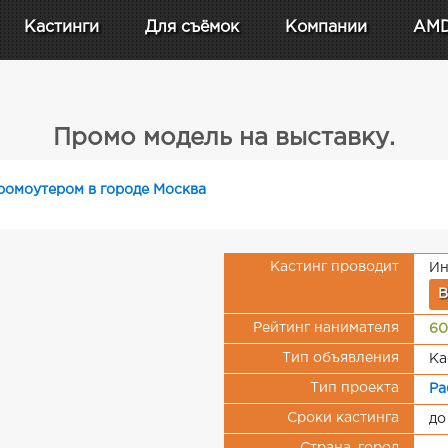
Кастинги
Для съёмок
Компании
AM
Промо модель на выставку.
ромоутером в городе Москва
Кастинг проводит
Ин
В
Рейтинг нанимателя
60
Тип объявления
Ка
Тип проекта
Ра
Сроки кастинга
до