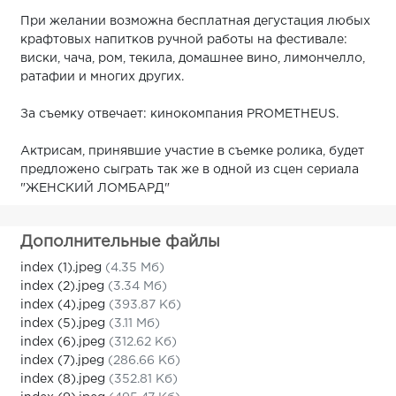
При желании возможна бесплатная дегустация любых
крафтовых напитков ручной работы на фестивале:
виски, чача, ром, текила, домашнее вино, лимончелло,
ратафии и многих других.
За съемку отвечает: кинокомпания PROMETHEUS.
Актрисам, принявшие участие в съемке ролика, будет
предложено сыграть так же в одной из сцен сериала
"ЖЕНСКИЙ ЛОМБАРД"
Дополнительные файлы
index (1).jpeg
(4.35 Мб)
index (2).jpeg
(3.34 Мб)
index (4).jpeg
(393.87 Кб)
index (5).jpeg
(3.11 Мб)
index (6).jpeg
(312.62 Кб)
index (7).jpeg
(286.66 Кб)
index (8).jpeg
(352.81 Кб)