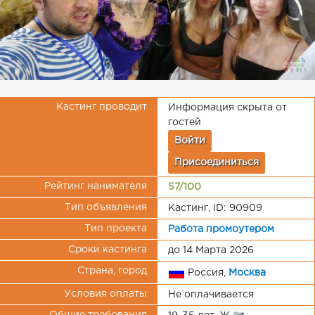
Кастинг проводит
Информация скрыта от
гостей
Войти
Присоединиться
Рейтинг нанимателя
57/100
Тип объявления
Кастинг, ID: 90909
Тип проекта
Работа промоутером
Сроки кастинга
до 14 Марта 2026
Страна, город
Россия,
Москва
Условия оплаты
Не оплачивается