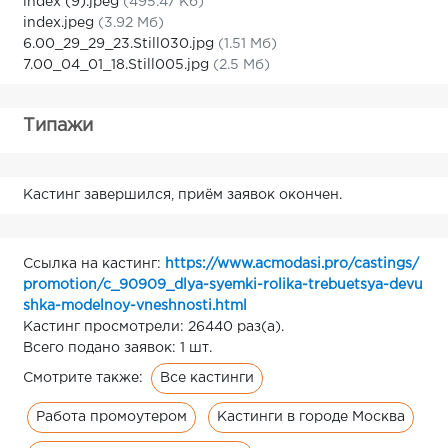
index (9).jpeg
(495.47 Кб)
index.jpeg
(3.92 Мб)
6.00_29_29_23.Still030.jpg
(1.51 Мб)
7.00_04_01_18.Still005.jpg
(2.5 Мб)
Типажи
Кастинг завершился, приём заявок окончен.
Ссылка на кастинг:
https://www.acmodasi.pro/castings/
promotion/c_90909_dlya-syemki-rolika-trebuetsya-devu
shka-modelnoy-vneshnosti.html
Кастинг просмотрели: 26440 раз(а).
Всего подано заявок: 1 шт.
Все кастинги
Смотрите также:
Работа промоутером
Кастинги в городе Москва