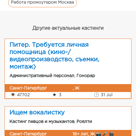
Работа промоутером Москва
Другие актуальные кастинги
Питер. Требуется личная
помощница (кино-/
видеопроизводство, съемки,
монтаж)
Административный персонал
,
Гонорар
Санкт-Петербург
, Ж
👁
47702
★
3
🕒
31 Jul
Ищем вокалистку
Кастинг певцов и музыкантов
,
Роялти
Санкт-Петербург
18+ лет, Ж 📷 🎤 🎬