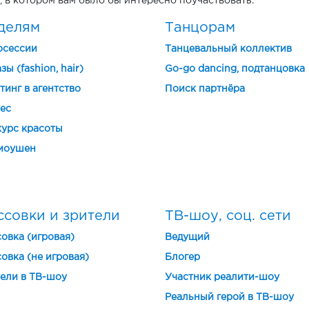
, в котором вам было бы интересно поучаствовать.
делям
Танцорам
осессии
Танцевальный коллектив
зы (fashion, hair)
Go-go dancing, подтанцовка
тинг в агентство
Поиск партнёра
ес
урс красоты
моушен
ссовки и зрители
ТВ-шоу, соц. сети
овка (игровая)
Ведущий
овка (не игровая)
Блогер
ели в ТВ-шоу
Участник реалити-шоу
Реальный герой в ТВ-шоу