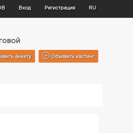
DB
Вход
Регистрация
RU
говой
авить анкету
Объявить кастинг