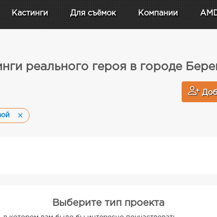
Кастинги
Для съёмок
Компании
AM
инги реального героя в городе Бере
Доб
вой
Выберите тип проекта