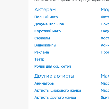
Выберите тип проекта в городе Береговой
Актёрам
Мо
Полный метр
Фот
Документальное
Пока
Короткий метр
Скау
Cериалы
Хост
Видеоклипы
Конк
Реклама
Про
Театр
Ролик для соц. сетей
Другие артисты
Ма
Аниматоры
Масс
Артисты циркового жанра
Масс
Артисты другого жанра
Зрит