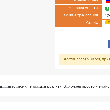
Страна, город
Условия оплаты
$
Общие требования
10
Ex
Статус
Кастинг завершился, приё
ссовки, съемки эпизодов реалити. Все очень просто и элеме