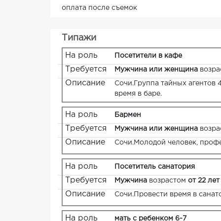
оплата после съемок
Типажи
На роль
Посетители в кафе
Требуется
Мужчина или женщина
возра
Описание
Сочи.Группа тайных агентов 
время в баре.
На роль
Бармен
Требуется
Мужчина или женщина
возра
Описание
Сочи.Молодой человек, проф
На роль
Посетитель санатория
Требуется
Мужчина
возрастом
от 22 лет
Описание
Сочи.Провести время в санат
На роль
мать с ребенком 6-7