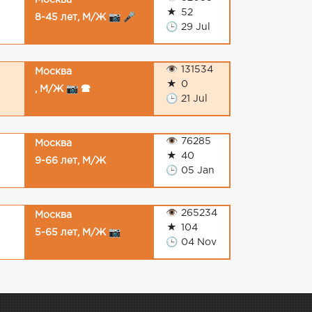
Москва
★
52
8-45 лет, М/Ж 📷 🎤
🕒
29 Jul
👁
131534
Москва
★
0
, М/Ж 📷 🕿
🕒
21 Jul
👁
76285
Москва
★
40
9-66 лет, М/Ж
🕒
05 Jan
👁
265234
Москва
★
104
5-65 лет, М/Ж 📷
🕒
04 Nov