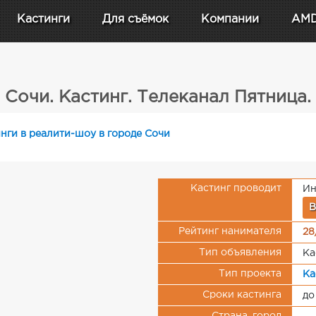
Кастинги
Для съёмок
Компании
AM
Сочи. Кастинг. Телеканал Пятница.
нги в реалити-шоу в городе Сочи
Кастинг проводит
Ин
В
Рейтинг нанимателя
28
Тип объявления
Ка
Тип проекта
Ка
Сроки кастинга
до