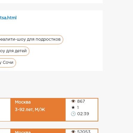
tsa.html
реалити-шоу для подростков
оу для детей
у Сочи
👁
867
Москва
★
1
3-92 лет, М/Ж
🕒
02:39
👁
52053