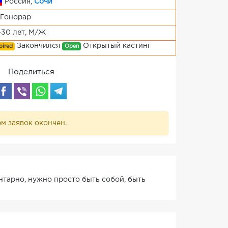
Россия,
Сочи
Гонорар
-30 лет, М/Ж
Закончился
Открытый кастинг
pired
Open
Поделиться
м заявок окончен.
нтарно, нужно просто быть собой, быть