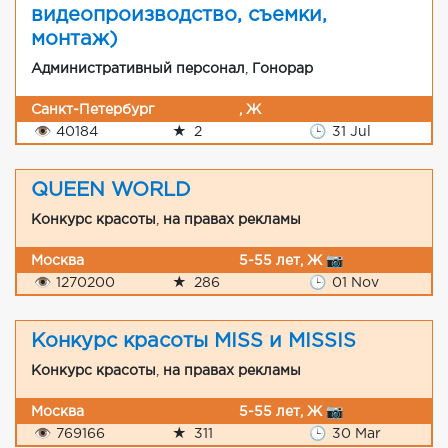
видеопроизводство, съемки,
монтаж)
Административный персонал
,
Гонорар
Санкт-Петербург
, Ж
👁
40184
★
2
🕒
31 Jul
QUEEN WORLD
Конкурс красоты
,
на правах рекламы
Москва
5-55 лет, Ж 📷
👁
1270200
★
286
🕒
01 Nov
Конкурс красоты MISS и MISSIS
Конкурс красоты
,
на правах рекламы
Москва
5-55 лет, Ж 📷
👁
769166
★
311
🕒
30 Mar