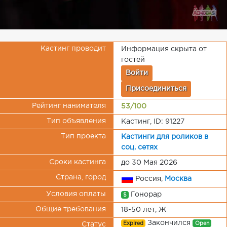
Кастинг проводит
Информация скрыта от
гостей
Войти
Присоединиться
Рейтинг нанимателя
53/100
Тип объявления
Кастинг, ID: 91227
Тип проекта
Кастинги для роликов в
соц. сетях
Сроки кастинга
до 30 Мая 2026
Страна, город
Россия,
Москва
Условия оплаты
Гонорар
$
Общие требования
18-50 лет, Ж
Закончился
Expired
Open
Статус