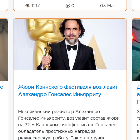
работала она там недолго...
T
👁 1217
0
03 Mar
с
Жюри Каннского фестиваля возглавит
Д
Алехандро Гонсалес Иньярриту
а
П
Мексиканский режиссер Алехандро
З
Гонсалес Иньярриту, возглавит состав жюри
т
на 72-м Каннском кинофестивале.Гонсалес
п
обладатель престижных наград за
в
режиссерскую работу. Так он получил
в