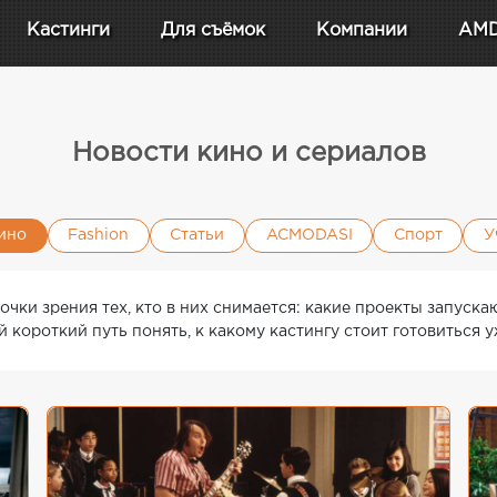
Кастинги
Для съёмок
Компании
AM
Новости кино и сериалов
ино
Fashion
Статьи
ACMODASI
Спорт
У
чки зрения тех, кто в них снимается: какие проекты запускают
короткий путь понять, к какому кастингу стоит готовиться у