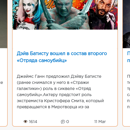
Дэйв Батисту вошел в состав второго
П
«Отряда самоубийц»
п
Джеймс Ганн предложил Дэйву Батисте
П
ые
(ранее снимался у него в «Стражи
т
галактики») роль в сиквеле «Отряд
т
самоубийц».Актеру предстоит роль
с
экстремиста Кристофера Смита, который
п
превращается в Миротворца из-за
п
извращенной любви к миру, которая
а
повлекла за собой многочисленные
Т
👁 1614
0
11 Mar
убийства.Харли Квинн сно...
з