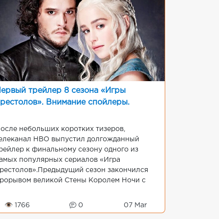
ервый трейлер 8 сезона «Игры
рестолов». Внимание спойлеры.
осле небольших коротких тизеров,
елеканал НВО выпустил долгожданный
рейлер к финальному сезону одного из
амых популярных сериалов «Игра
рестолов».Предыдущий сезон закончился
рорывом великой Стены Королем Ночи с
рмией Белых Ходоков. Дейенерис
аргариен и Джон Сноу попытались
👁 1766
0
07 Mar
аполучить под...