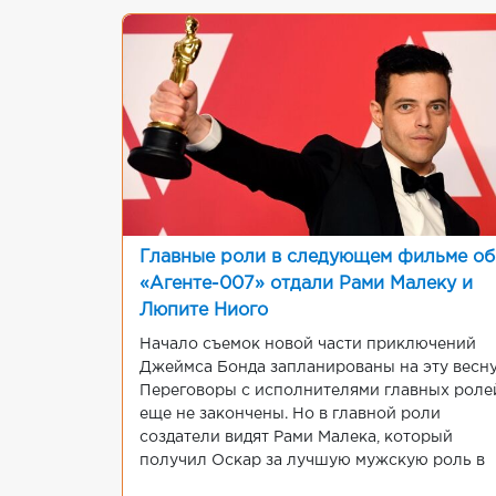
Главные роли в следующем фильме об
«Агенте-007» отдали Рами Малеку и
Люпите Ниого
Начало съемок новой части приключений
Джеймса Бонда запланированы на эту весну
Переговоры с исполнителями главных роле
еще не закончены. Но в главной роли
создатели видят Рами Малека, который
получил Оскар за лучшую мужскую роль в
фильме «Богемская рапсодия». На роль