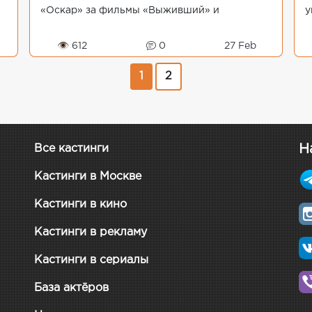
«Оскар» за фильмы «Выживший» и
у
«Бердмен».На Каннском фестивале
э
Алехандро получил приз за лучшую
б
👁 612
0
27 Feb
режиссуру, фильм «В...
1
2
Н
Все кастинги
Кастинги в Москве
Кастинги в кино
Кастинги в рекламу
Кастинги в сериалы
База актёров