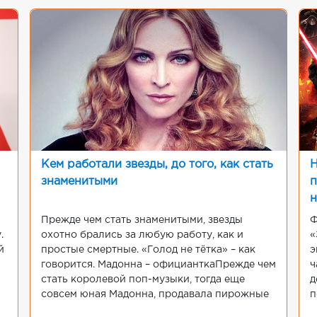
Кем работали звезды, до того, как стать
Н
знаменитыми
п
н
Прежде чем стать знаменитыми, звезды
Ф
.
охотно брались за любую работу, как и
«
й
простые смертные. «Голод не тётка» – как
э
говорится. Мадонна – официанткаПрежде чем
ч
стать королевой поп-музыки, тогда еще
д
совсем юная Мадонна, продавала пирожные
п
в «Dunkin Donuts». По словам певицы,
р