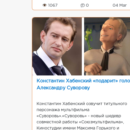
девушки Бонда претендует ос...
👁 1067
0
04 Mar
Константин Хабенский «подарит» голо
Александру Суворову
Константин Хабенский озвучит титульного
персонажа мультфильма
«Суворовь».«Суворовь» - новый шедевр
совместной работы «Союзмультфильма»,
Киностудии имени Максима Горького и