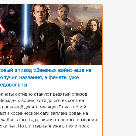
овый эпизод «Звезных войн» еще не
олучил названия, а фанаты уже
едовольны
анаты активно атакуют девятый эпизод
Звездных войн», хотя до его выхода на
краны ещё десять месяцев.Показ новой
асти космической саги запланирован на
екабрь этого года, окончательного названия
ока нет. Но в интернете уже в пух и прах
азносят страницы фильма на сайте Rotten