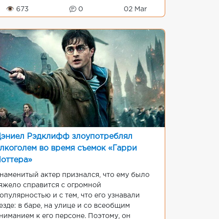
omatoes. Фанаты...
👁 673
0
02 Mar
эниел Рэдклифф злоупотреблял
лкоголем во время съемок «Гарри
оттера»
наменитый актер признался, что ему было
яжело справится с огромной
опулярностью и с тем, что его узнавали
езде: в баре, на улице и со всеобщим
ниманием к его персоне. Поэтому, он