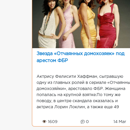
Звезда «Отчаянных домохозяек» под
арестом ФБР
Актрису Фелисити Хаффман, сыгравшую
одну из главных ролей в сериале «Отчаянн
домохозяйки», арестовало ФБР. Женщина
попалась на крупной взятке.По тому же
поводу, в центре скандала оказалась и
актриса Лорин Локлин, а также еще 49
человек никак не связанных со звездной
жизнью.Вся суматоха связана ...
👁 1609
0
14 Mar