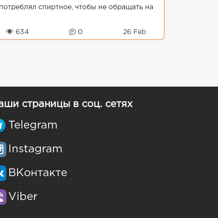
потреблял спиртное, чтобы не обращать на
то внимание.«Когда я был подростком, мне
ыло трудно справиться с тем,...
👁 634
0
26 Feb
аши страницы в соц. сетях
Telegram
Instagram
ВКонтакте
Viber