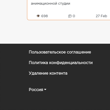
анимационной студии
«КиноАтис».Александр Суворов –
величайший российский полководец, не
👁 698
0
27 Feb
проигравший ни одного сражения. Поэто...
Пользовательское соглашение
Политика конфиденциальности
Удаление контента
Россия