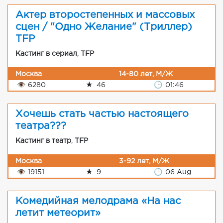
Актер второстепенных и массовых
сцен / "Одно Желание" (Триллер)
TFP
Кастинг в сериал
,
TFP
Москва
14-80 лет, М/Ж
👁
6280
★
46
🕒
01:46
Хочешь стать частью настоящего
театра???
Кастинг в театр
,
TFP
Москва
3-92 лет, М/Ж
👁
19151
★
9
🕒
06 Aug
Комедийная мелодрама «На нас
летит метеорит»