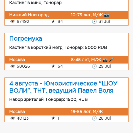
Кастинг в кино
,
Гонорар
Нижний Новгород
10-75 лет, М/Ж 📷
👁
67492
★
84
🕒
31 Jul
Погремуха
Кастинг в короткий метр
,
Гонорар: 5000 RUB
Москва
8-45 лет, М/Ж 📷 🎤
👁
58026
★
54
🕒
29 Jul
4 августа - Юмористическое "ШОУ
ВОЛИ", ТНТ. ведущий Павел Воля
Набор зрителей
,
Гонорар: 1500, RUB
Москва
16-55 лет, М/Ж
👁
40123
★
11
🕒
28 Jul