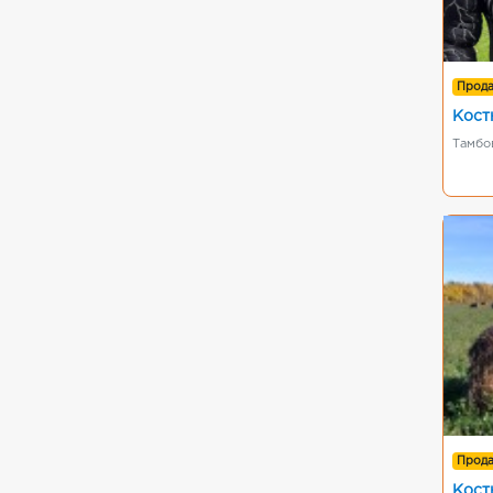
Прод
Кост
Тамбо
Прод
Кост