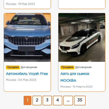
Москва · 19 Мая 2023
Продажа
Договорная
Продажа
Договорная
Автомобиль Voyah Free
Авто для сьемок
Москва · 04 Мая 2023
МОСКВА
Москва · 15 Марта 2023
1
2
3
4
...
35