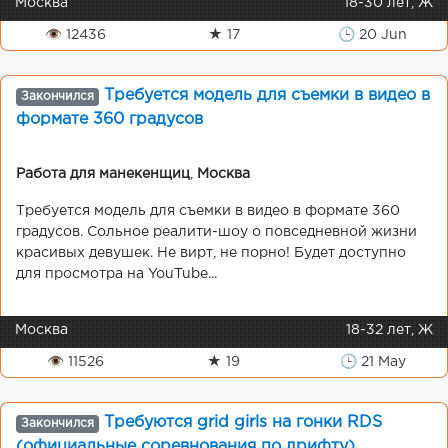
Москва
18-30 лет, Ж
👁 12436
★ 17
🕒 20 Jun
Требуется модель для съемки в видео в
Закончился
формате 360 градусов
Работа для манекенщиц
,
Москва
Требуется модель для съемки в видео в формате 360
градусов. Сольное реалити-шоу о повседневной жизни
красивых девушек. Не вирт, не порно! Будет доступно
для просмотра на YouTube...
Москва
18-32 лет, Ж
👁 11526
★ 19
🕒 21 May
Требуются grid girls на гонки RDS
Закончился
(официальные соревнования по дрифту) .