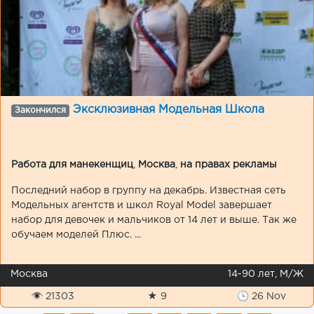
Эксклюзивная Модельная Школа
Закончился
Работа для манекенщиц
,
Москва
,
на правах рекламы
Последний набор в группу на декабрь. Известная сеть
Модельных агентств и школ Royal Model завершает
набор для девочек и мальчиков от 14 лет и выше. Так же
обучаем моделей Плюс. ...
Москва
14-90 лет, М/Ж
👁 21303
★ 9
🕒 26 Nov