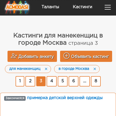
Таланты
Кастинги
Кастинги для манекенщиц в
городе Москва
страница 3
Добавить анкету
Объявить кастинг
для манекенщиц
в городе Москва
1
2
3
4
5
6
...
8
примерка детской верхней одежды
Закончился