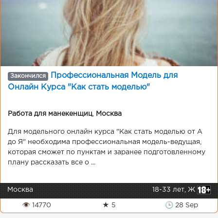
Профессиональная Модель для
Закончился
Онлайн Курса "Как стать моделью"
Работа для манекенщиц
,
Москва
Для модельного онлайн курса "Как стать моделью от А
до Я" необходима профессиональная модель-ведущая,
которая сможет по пунктам и заранее подготовленному
плану рассказать все о ...
Москва
18-33 лет, Ж
👁 14770
★ 5
🕒 28 Sep