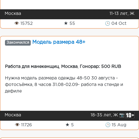
Москва
11-13 лет, Ж
👁 15752
★ 55
🕒 04 Oct
Модель размера 48+
Закончился
Работа для манекенщиц
,
Москва
,
Гонорар: 500 RUB
Нужна модель размера одежды 48-50 30 августа -
фотосъёмка, 8 часов 31.08-02.09- работа на стенде и
дефиле
Москва
18-35 лет, Ж 📷
👁 11726
★ 5
🕒 15 Aug