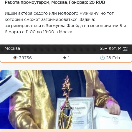
Работа промоутером
,
Москва
,
Гонорар: 20 RUB
Ищем актёра седого или молодого мужчину, но тот
который сможет загримироваться. Задача:
загримироваться в Зигмунда Фрейда на мероприятии 5 и
6 марта с 11:00 до 19:00 в Москв...
Москва
55+ лет, М 📷
👁 39756
★ 1
🕒 28 Feb