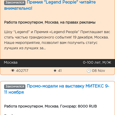
Премия “Legend People” читайте
Закончился
внимательно!
Работа промоутером
,
Москва
,
на правах рекламы
Шоу “Legend” и Премия «Legend People” Приглашает вас
стать частью грандиозного события! 19 декабря, Москва.
Наше мероприятие, позволит вам получить статус
лучших из лучших за...
Москва
0-100 лет, М/Ж
👁 402717
★ 41
🕒 08 Nov
Промо-модели на выставку МИТЕКС 9-
Закончился
11 ноября
Работа промоутером
,
Москва
,
Гонорар: 8000 RUB