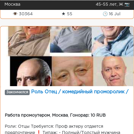
Москва
45-55 лет, Ж 📷
👁 30364
★ 55
🕒 16 Jul
Роль Отец / комедийный проморолик /
Закончился
Работа промоутером
,
Москва
,
Гонорар: 10 RUB
Роли: Отцы Требуется: Проф актеру отдается
предпочтение ❗ Типаж: - Полный/Толстый мужчина