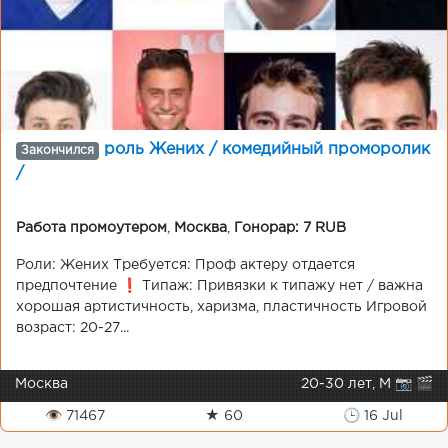
роль Жених / комедийный проморолик
Закончился
/
Работа промоутером
,
Москва
,
Гонорар: 7 RUB
Роли: Жених Требуется: Проф актеру отдается
предпочтение ❗ Типаж: Привязки к типажу нет / важна
хорошая артистичность, харизма, пластичность Игровой
возраст: 20-27...
Москва
20-30 лет, М 📷 🎬
👁 71467
★ 60
🕒 16 Jul