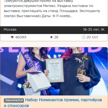
Требуются девушки-промо на выставку
электроинструментов Митекс. Раздача листовок по
выставке, приглашать на стенд. Площадка: Экспоцентр
(метро Выставочная) Даты: 9-11 ноябр...
Москва
18-35 лет, Ж
👁 46089
★ 28
🕒 20 Oct
Набор Номинантов премии, партнёров
Закончился
и спонсоров