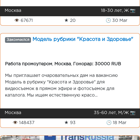
Москва
18-30 лет, Ж 📷
👁 67671
★ 20
🕒 30 Mar
Модель рубрики "Красота и Здоровье"
Закончился
Работа промоутером
,
Москва
,
Гонорар: 30000 RUB
Мы приглашает очаровательных дам на вакансию
Модель в рубрику "Красота и Здоровье" для
видеосъемок в прямом эфире и фотосъемок для
каталога. Мы ищем естественную красо...
Москва
35-60 лет, М/Ж 📷
👁 148437
★ 93
🕒 18 Mar