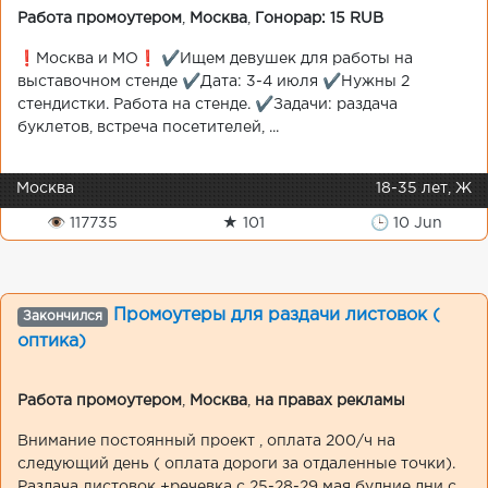
Работа промоутером
,
Москва
,
Гонорар: 15 RUB
❗️Москва и МО❗️ ✔️Ищем девушек для работы на
выставочном стенде ✔️Дата: 3-4 июля ✔️Нужны 2
стендистки. Работа на стенде. ✔️Задачи: раздача
буклетов, встреча посетителей, ...
Москва
18-35 лет, Ж
👁 117735
★ 101
🕒 10 Jun
Промоутеры для раздачи листовок (
Закончился
оптика)
Работа промоутером
,
Москва
,
на правах рекламы
Внимание постоянный проект , оплата 200/ч на
следующий день ( оплата дороги за отдаленные точки).
Раздача листовок +речевка с 25-28-29 мая будние дни с