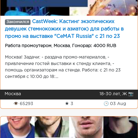
CastWeek: Кастинг экзотических
Закончился
девушек (темнокожих и азиаток) для работы в
промо на выставке "СеМАТ Russia" с 21 по 23
сентября.
Работа промоутером
,
Москва
,
Гонорар: 4000 RUB
Москва! Задачи: - раздача промо-материалов, -
привлечение гостей выставки к стенду клиента, -
помощь организаторам на стенде. Работа: с 21 по 23
сентября с 10:00 до 18:...
Москва
18-30 лет, Ж 📷
👁 65293
★ 3
🕒 03 Aug