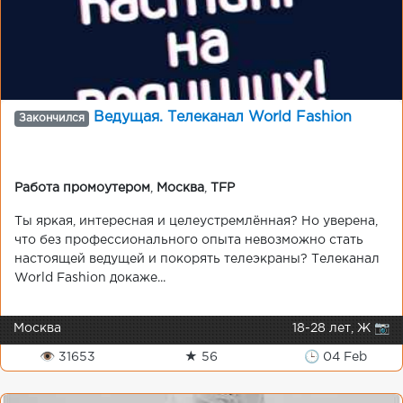
Ведущая. Телеканал World Fashion
Закончился
Работа промоутером
,
Москва
,
TFP
Ты яркая, интересная и целеустремлённая? Но уверена,
что без профессионального опыта невозможно стать
настоящей ведущей и покорять телеэкраны? Телеканал
World Fashion докаже...
Москва
18-28 лет, Ж 📷
👁 31653
★ 56
🕒 04 Feb