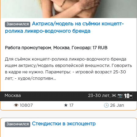
Актриса/модель на съёмки концепт-
Закончился
ролика ликеро-водочного бренда
Работа промоутером
,
Москва
,
Гонорар: 17 RUB
Для съёмок концепт-ролика ликеро-водочного бренда
ищем актрису/модель европейской внешности. Говорить
в кадре не нужно. Параметры: - игровой возраст 25-30
лет; - худое/спортивн...
Москва
23-30 лет, Ж 📷
👁 10807
★ 17
🕒 26 Jan
Стендистки в экспоцентр
Закончился