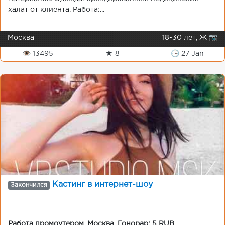
халат от клиента. Работа:...
Москва
18-30 лет, Ж 📷
👁 13495
★ 8
🕒 27 Jan
Кастинг в интернет-шоу
Закончился
Работа промоутером
,
Москва
,
Гонорар: 5 RUB