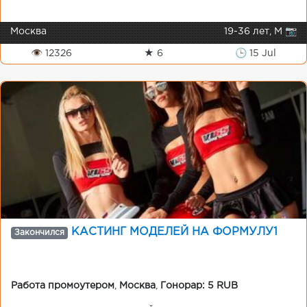
Москва
19-36 лет, М 📷
👁 12326
★ 6
🕒 15 Jul
КАСТИНГ МОДЕЛЕЙ НА ФОРМУЛУ1
Закончился
Работа промоутером
,
Москва
,
Гонорар: 5 RUB