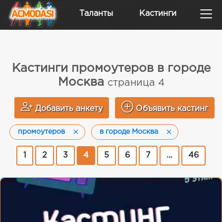
Таланты
Кастинги
Кастинги промоутеров в городе
Москва
страница 4
Добавить анкету
Объявить кастинг
промоутеров
в городе Москва
1
2
3
4
5
6
7
...
46