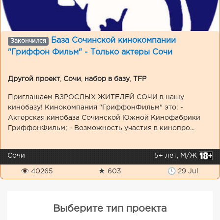
База Сочинской кинокомпании
Закончился
"Гриффон Фильм" - Только актеры Сочи
Другой проект
,
Сочи
,
набор в базу
,
TFP
Приглашаем ВЗРОСЛЫХ ЖИТЕЛЕЙ СОЧИ в нашу
кинобазу! Кинокомпания "ГриффонФильм" это: -
Актерская кинобаза Сочинской Южной Кинофабрики
ГриффонФильм; - Возможность участия в кинопро...
Сочи
5+ лет, М/Ж
👁 40265
★ 603
🕒 29 Jul
Выберите тип проекта