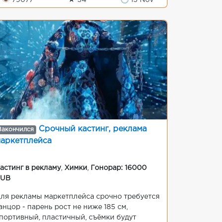
👁 79077
★ 34
🕒 13 Nov
Срочный кастинг, реклама
Закончился
аркетплейса
астинг в рекламу
,
Химки
,
Гонорар: 16000
RUB
ля рекламы маркетплейса срочно требуется
анцор - парень рост не ниже 185 см,
портивный, пластичный, съёмки будут