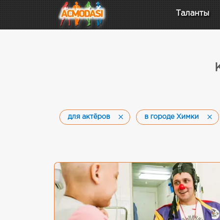
Таланты
для актёров
в городе Химки