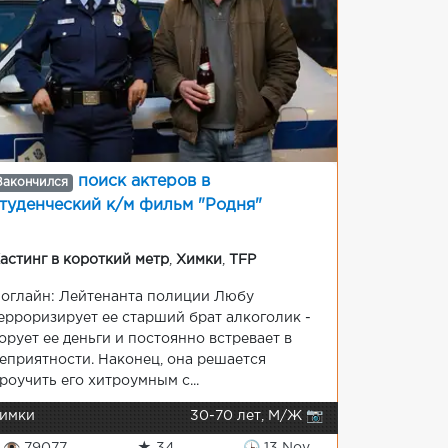
поиск актеров в
Закончился
туденческий к/м фильм "Родня"
астинг в короткий метр
,
Химки
,
TFP
оглайн: Лейтенанта полиции Любу
ерроризирует ее старший брат алкоголик -
орует ее деньги и постоянно встревает в
еприятности. Наконец, она решается
роучить его хитроумным с...
имки
30-70 лет, М/Ж 📷