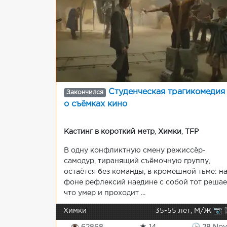
Студенческая трагикомедия
Закончился
о съёмках кино
Кастинг в короткий метр
,
Химки
,
TFP
В одну конфликтную смену режиссёр-
самодур, тиранящий съёмочную группу,
остаётся без команды, в кромешной тьме: н
фоне рефлексий наедине с собой тот решае
что умер и проходит ...
Химки
35-55 лет, М/Ж 📷 