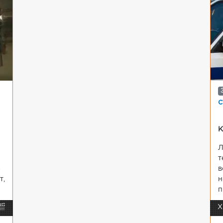
с
К
Л
т
а
в
т,
н
п
🎬
Х