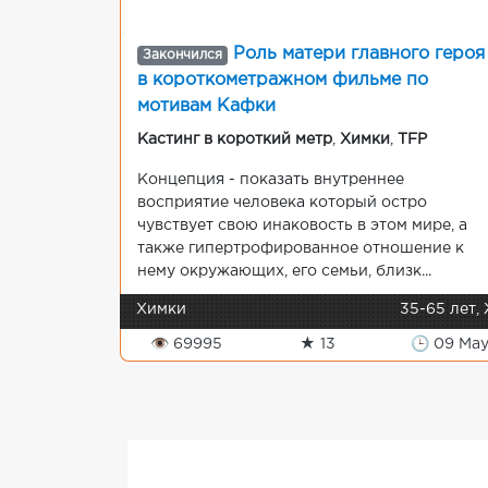
Роль матери главного героя
Закончился
в короткометражном фильме по
мотивам Кафки
Кастинг в короткий метр
,
Химки
,
TFP
Концепция - показать внутреннее
восприятие человека который остро
чувствует свою инаковость в этом мире, а
также гипертрофированное отношение к
нему окружающих, его семьи, близк...
Химки
35-65 лет,
👁 69995
★ 13
🕒 09 Ma