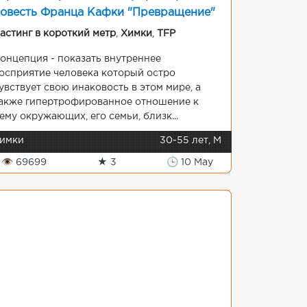
овесть Франца Кафки "Превращение"
астинг в короткий метр
,
Химки
,
TFP
онцепция - показать внутреннее
осприятие человека который остро
увствует свою инаковость в этом мире, а
акже гипертрофированное отношение к
ему окружающих, его семьи, близк...
имки
30-55 лет, М
👁 69699
★ 3
🕒 10 May