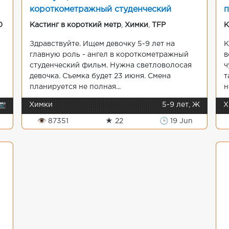
короткометражный студенческий
п
фильм.
0
Кастинг в короткий метр
,
Химки
,
TFP
К
Здравствуйте. Ищем девочку 5-9 лет на
К
главную роль - ангел в короткометражный
в
студенческий фильм. Нужна светловолосая
ч
девочка. Съемка будет 23 июня. Смена
т
планируется не полная...
н
📷
Химки
5-9 лет, Ж
Х
g
👁 87351
★ 22
🕒 19 Jun