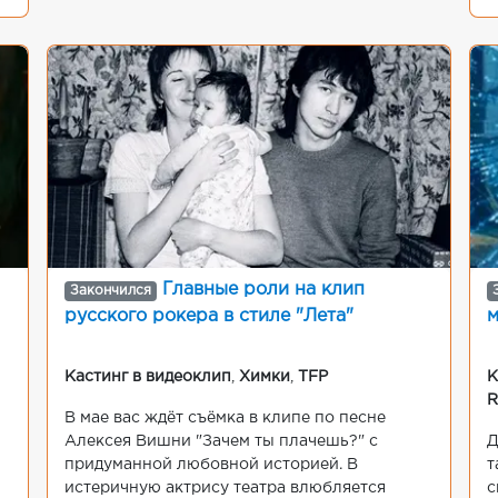
Главные роли на клип
Закончился
русского рокера в стиле "Лета"
м
Кастинг в видеоклип
,
Химки
,
TFP
К
В мае вас ждёт съёмка в клипе по песне
Алексея Вишни "Зачем ты плачешь?" с
Д
придуманной любовной историей. В
т
истеричную актрису театра влюбляется
с