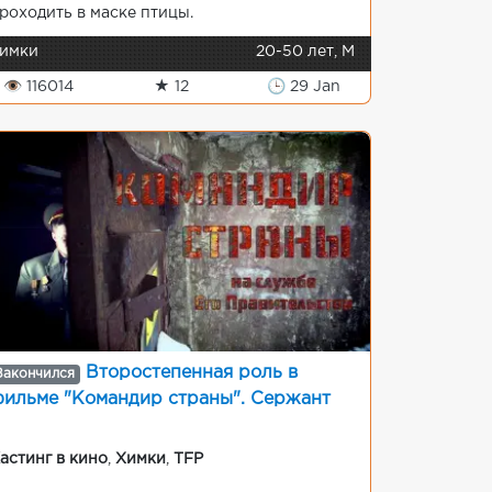
роходить в маске птицы.
имки
20-50 лет, М
👁 116014
★ 12
🕒 29 Jan
Второстепенная роль в
Закончился
ильме "Командир страны". Сержант
астинг в кино
,
Химки
,
TFP