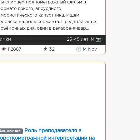
ы снимаем полнометражный фильм в
ормате яркого, абсурдного,
мористического капустника. Ищем
еловека на роль сержанта. Предполагается
 съёмочных дня, один в декабре-январ...
имки
25-45 лет, М 📷
👁 112887
★ 32
🕒 14 Nov
Роль преподавателя в
Закончился
ороткометражной интерпретации на