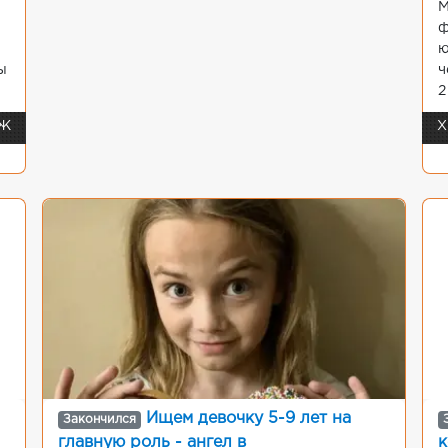
М
и
ф
ю
ы
ч
2
/Ж
Х
Ищем девочку 5-9 лет на
Закончился
главную роль - ангел в
к