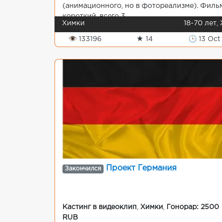
(анимационного, но в фотореализме). Филь
короткий, всего 3 ...
Химки
18-70 лет,
👁 133196
★ 14
🕒 13 Oct
Проект Германия
Закончился
Кастинг в видеоклип
,
Химки
,
Гонорар: 2500
RUB