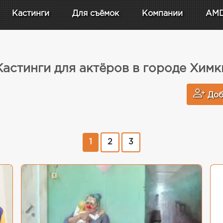
Кастинги
Для съёмок
Компании
AM
Кастинги для актёров в городе Химк
Доб
1
2
3