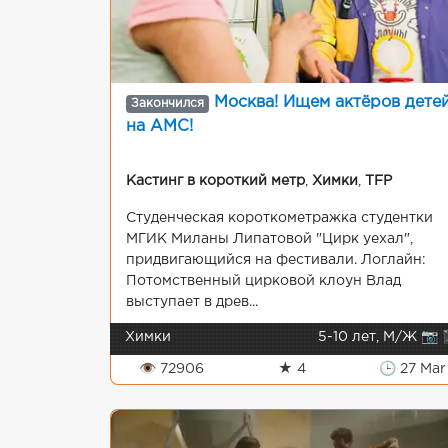
Москва! Ищем актёров дете
Закончился
на АМС!
Кастинг в короткий метр
,
Химки
,
TFP
Студенческая короткометражка студентки
МГИК Миланы Липатовой "Цирк уехал",
придвигающийся на фестивали. Логлайн:
Потомственный цирковой клоун Влад
выступает в древ...
Химки
5-10 лет, М/Ж 📷 
👁 72906
★ 4
🕒 27 Mar