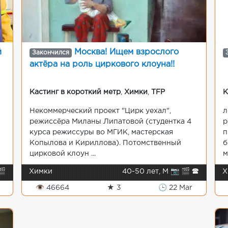
й
Москва! Ищем взрослого
Закончился
актёра на роль циркового клоуна!!
Кастинг в короткий метр
,
Химки
,
TFP
К
Некоммерческий проект "Цирк уехал",
л
режиссёра Миланы Липатовой (студентка 4
р
курса режиссуры во МГИК, мастерская
п
Копылова и Кириллова). Потомственный
б
цирковой клоун ...
м
🎬
Химки
40-50 лет, М 📷 🎬 🕿
Х
👁 46664
★ 3
🕒 22 Mar