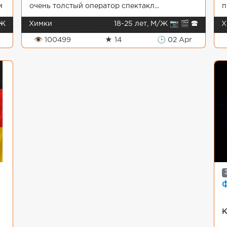
м
очень толстый оператор спектакл...
п
 Ж
Химки
18-25 лет, М/Ж 📷 🎬 🕿
Х
👁 100499
★ 14
🕒 02 Apr
ф
К