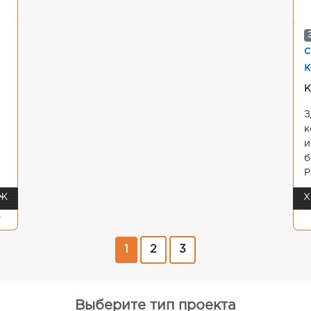
с
к
К
З
к
и
б
Р
 Ж
Х
y
1
2
3
Выберите тип проекта