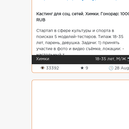
Кастинг для соц. сетей
,
Химки
,
Гонорар: 100
RUB
Стартап в сфере культуры и спорта в
поисках 5 моделей-тестеров. Типаж 18-35
лет, парень, девушка. Задачи: 1) принять
участие в фото и видео съёмке, локации: -
настольный т...
Химки
18-35 лет, М/Ж 
👁 33392
★ 9
🕒 28 Au