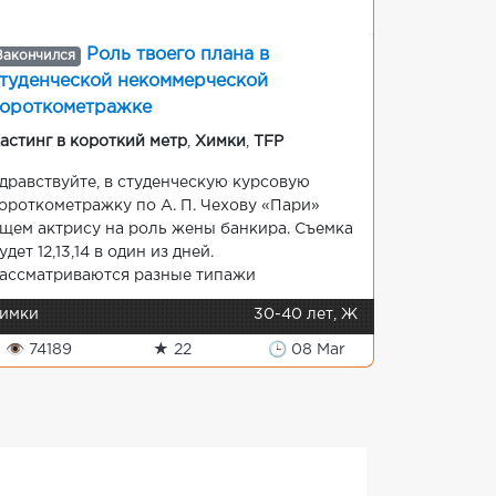
Роль твоего плана в
Закончился
туденческой некоммерческой
ороткометражке
астинг в короткий метр
,
Химки
,
TFP
дравствуйте, в студенческую курсовую
ороткометражку по А. П. Чехову «Пари»
щем актрису на роль жены банкира. Съемка
удет 12,13,14 в один из дней.
ассматриваются разные типажи
имки
30-40 лет, Ж
👁 74189
★ 22
🕒 08 Mar