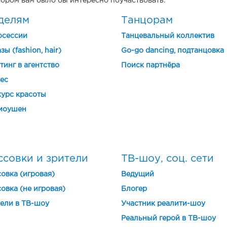
отором вам было бы интересно поучаствовать.
делям
Танцорам
осессии
Танцевальный коллектив
зы (fashion, hair)
Go-go dancing, подтанцовка
тинг в агентство
Поиск партнёра
ес
урс красоты
моушен
ссовки и зрители
ТВ-шоу, соц. сети
овка (игровая)
Ведущий
овка (не игровая)
Блогер
ели в ТВ-шоу
Участник реалити-шоу
Реальный герой в ТВ-шоу