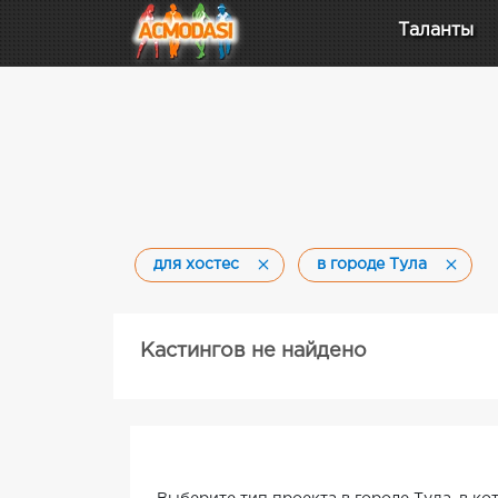
Таланты
для хостес
в городе Тула
Кастингов не найдено