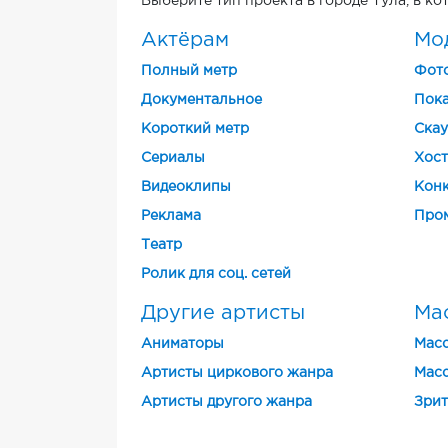
Выберите тип проекта в городе Тула, в к
Актёрам
Мо
Полный метр
Фот
Документальное
Пока
Короткий метр
Скау
Cериалы
Хост
Видеоклипы
Конк
Реклама
Про
Театр
Ролик для соц. сетей
Другие артисты
Ма
Аниматоры
Масс
Артисты циркового жанра
Масс
Артисты другого жанра
Зрит