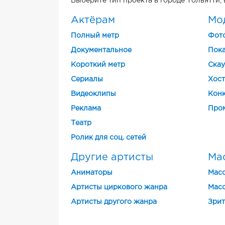
Выберите тип проекта в городе Тольятти,
Актёрам
Мо
Полный метр
Фот
Документальное
Пока
Короткий метр
Скау
Cериалы
Хост
Видеоклипы
Конк
Реклама
Про
Театр
Ролик для соц. сетей
Другие артисты
Ма
Аниматоры
Масс
Артисты циркового жанра
Масс
Артисты другого жанра
Зрит