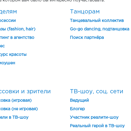
 в котором вам было бы интересно поучаствовать.
делям
Танцорам
осессии
Танцевальный коллектив
зы (fashion, hair)
Go-go dancing, подтанцовка
тинг в агентство
Поиск партнёра
ес
урс красоты
моушен
ссовки и зрители
ТВ-шоу, соц. сети
овка (игровая)
Ведущий
овка (не игровая)
Блогер
ели в ТВ-шоу
Участник реалити-шоу
Реальный герой в ТВ-шоу