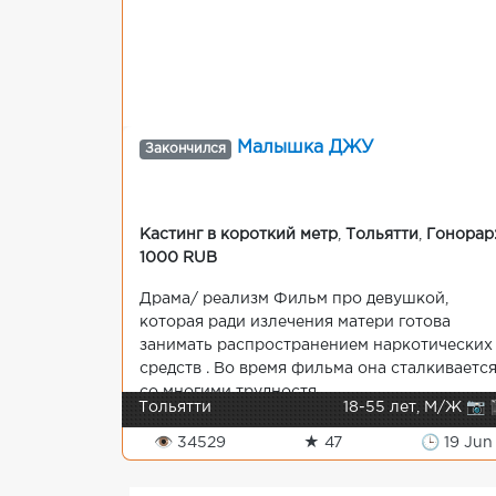
Малышка ДЖУ
Закончился
Кастинг в короткий метр
,
Тольятти
,
Гонорар
1000 RUB
Драма/ реализм Фильм про девушкой,
которая ради излечения матери готова
занимать распространением наркотических
средств . Во время фильма она сталкиваетс
со многими трудностя...
Тольятти
18-55 лет, М/Ж 📷 
👁 34529
★ 47
🕒 19 Jun