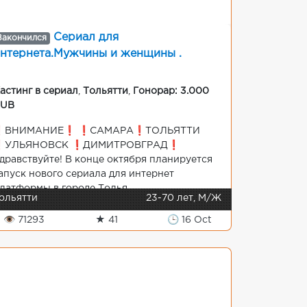
Сериал для
Закончился
нтернета.Мужчины и женщины .
астинг в сериал
,
Тольятти
,
Гонорар: 3.000
RUB
️ВНИМАНИЕ❗️ ❗️САМАРА❗️ТОЛЬЯТТИ
️УЛЬЯНОВСК ❗️ДИМИТРОВГРАД❗️
дравствуйте! В конце октября планируется
апуск нового сериала для интернет
латформы в городе Толья...
ольятти
23-70 лет, М/Ж
👁 71293
★ 41
🕒 16 Oct