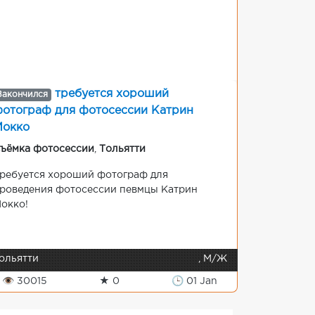
требуется хороший
Закончился
отограф для фотосессии Катрин
Мокко
ъёмка фотосессии
,
Тольятти
ребуется хороший фотограф для
роведения фотосессии певмцы Катрин
окко!
ольятти
, М/Ж
👁 30015
★ 0
🕒 01 Jan