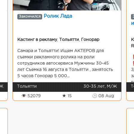
Ролик Лада
Закончился
и
Кастинг в рекламу
,
Тольятти
,
Гонорар
К
Самара и Тольятти! Ищем АКТЕРОВ для
съемки рекламного ролика на роли
❗
сотрудников автосервиса Мужчины 30-45
❗
лет Съемка 16 августа в Тольятти , занятость
З
5 часов Гонорар 5 000...
з
п
/Ж
Тольятти
30-35 лет, М/Ж
Т
👁 52079
★ 15
🕒 08 Aug