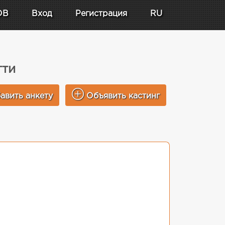
DB
Вход
Регистрация
RU
тти
авить анкету
Объявить кастинг