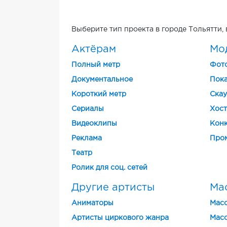
Выберите тип проекта в городе Тольятти,
Актёрам
Мо
Полный метр
Фот
Документальное
Пока
Короткий метр
Скау
Cериалы
Хост
Видеоклипы
Конк
Реклама
Про
Театр
Ролик для соц. сетей
Другие артисты
Ма
Аниматоры
Масс
Артисты циркового жанра
Масс