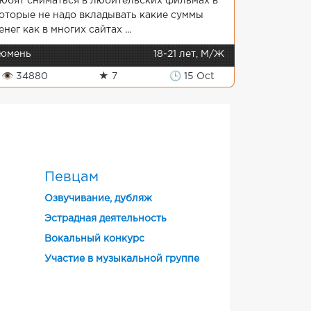
юбят сниматься в любительских фильмах в
оторые не надо вкладывать какие суммы
енег как в многих сайтах ...
юмень
18-21 лет, М/Ж
👁 34880
★ 7
🕒 15 Oct
Певцам
Озвучивание, дубляж
Эстрадная деятельность
Вокальный конкурс
Участие в музыкальной группе