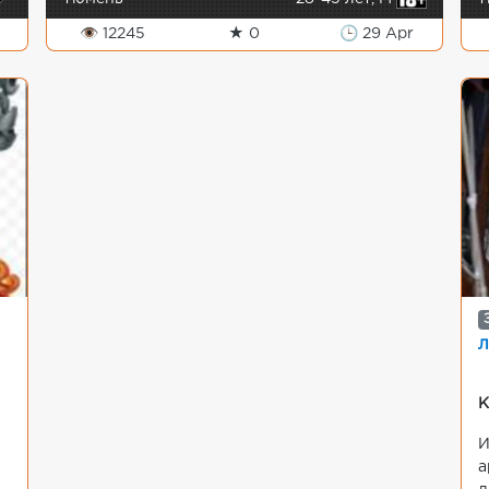
👁 12245
★ 0
🕒 29 Apr
л
К
И
а