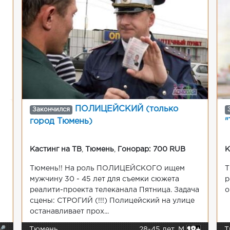
ПОЛИЦЕЙСКИЙ (только
Закончился
город Тюмень)
"
Кастинг на ТВ
,
Тюмень
,
Гонорар: 700 RUB
К
Тюмень!! На роль ПОЛИЦЕЙСКОГО ищем
Т
мужчину 30 - 45 лет для съемки сюжета
р
реалити-проекта телеканала Пятница. Задача
о
сцены: СТРОГИЙ (!!!) Полицейский на улице
останавливает прох...
🎤
Тюмень
28-45 лет, М
Т