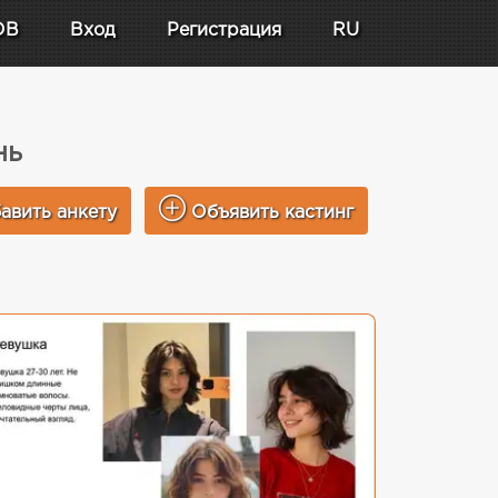
DB
Вход
Регистрация
RU
нь
авить анкету
Объявить кастинг