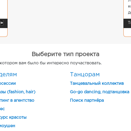
л
к
д
Т
Выберите тип проекта
 котором вам было бы интересно поучаствовать.
делям
Танцорам
осессии
Танцевальный коллектив
зы (fashion, hair)
Go-go dancing, подтанцовка
тинг в агентство
Поиск партнёра
ес
урс красоты
моушен