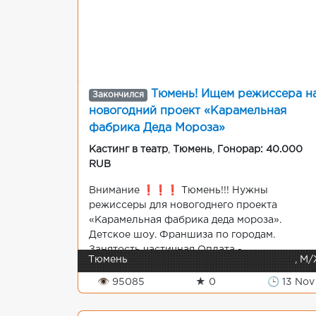
Тюмень! Ищем режиссера н
Закончился
новогодний проект «Карамельная
фабрика Деда Мороза»
Кастинг в театр
,
Тюмень
,
Гонорар: 40.000
RUB
Внимание ❗️❗️❗️ Тюмень!!! Нужны
режиссеры для новогоднего проекта
«Карамельная фабрика деда мороза».
Детское шоу. Франшиза по городам.
Занятость частичная Оплата - ...
Тюмень
, М
👁 95085
★ 0
🕒 13 Nov