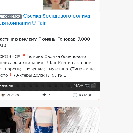
Съемка брендового ролика
Закончился
ля компании U-Tair
астинг в рекламу
,
Тюмень
,
Гонорар: 7.000
RUB
️СРОЧНО‼️ 📍Тюмень Съемка брендового
олика для компании U-Tair Кол-во актеров -
: - парень; - девушка; - мужчина. (Типажи на
ото❗️) Актеры должны быть ...
юмень
, М/Ж 📷 🎬
👁 212988
★ 7
🕒 18 Mar