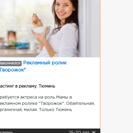
Рекламный ролик
Закончился
Творожок"
астинг в рекламу
,
Тюмень
ребуется актриса на роль Мамы в
екламном ролике "Творожок". Обаятельная,
рганичная, милая. Только Тюмень
юмень
25-30 лет, Ж