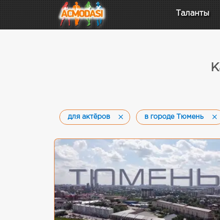
Таланты
К
для актёров
в городе Тюмень