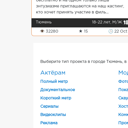
бесплатно и на одном только лишь
энтузиазме приглашаются на наш кастинг,
кто хочет принять участие в филь...
Тюмень
18-22 лет, М/Ж
👁 32280
★ 15
🕒 22 Oct
Выберите тип проекта в городе Тюмень, в
Актёрам
Мо
Полный метр
Фот
Документальное
Пока
Короткий метр
Скау
Cериалы
Хост
Видеоклипы
Конк
Реклама
Про