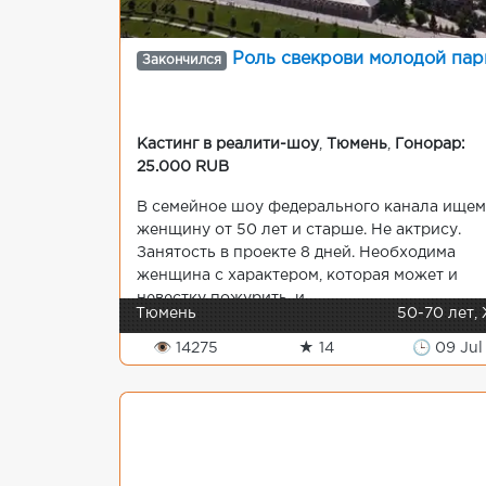
Роль свекрови молодой па
Закончился
Кастинг в реалити-шоу
,
Тюмень
,
Гонорар:
25.000 RUB
В семейное шоу федерального канала ищем
женщину от 50 лет и старше. Не актрису.
Занятость в проекте 8 дней. Необходима
женщина с характером, которая может и
невестку пожурить, и...
Тюмень
50-70 лет,
👁 14275
★ 14
🕒 09 Jul