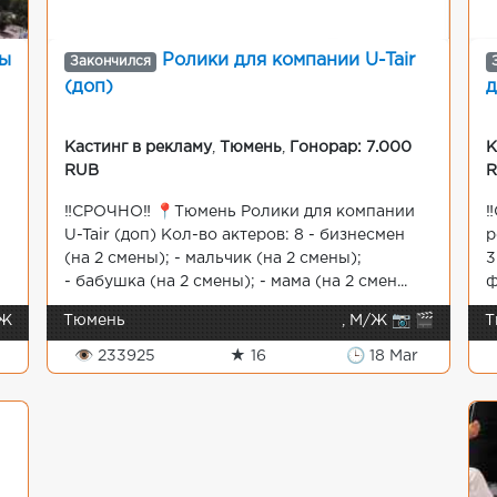
ры
Ролики для компании U-Tair
Закончился
(доп)
д
Кастинг в рекламу
,
Тюмень
,
Гонорар: 7.000
К
RUB
‼️СРОЧНО‼️ 📍Тюмень Ролики для компании
‼
U-Tair (доп) Кол-во актеров: 8 - бизнесмен
р
(на 2 смены); - мальчик (на 2 смены);
3
- бабушка (на 2 смены); - мама (на 2 смен...
ф
 Ж
Тюмень
, М/Ж 📷 🎬
Т
👁 233925
★ 16
🕒 18 Mar