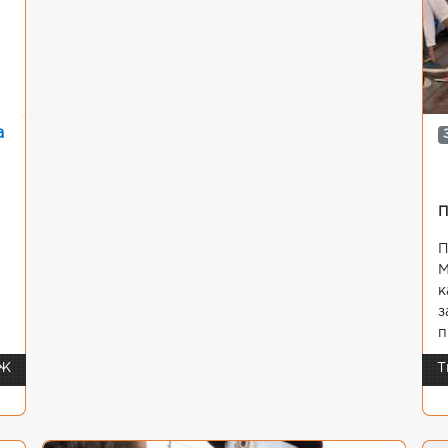
а
П
П
М
к
з
п
/Ж
Т