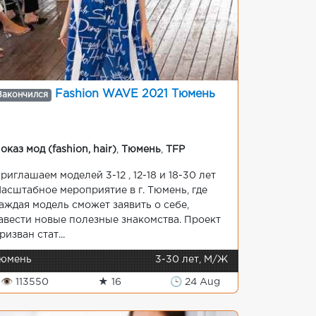
Fashion WAVE 2021 Тюмень
Закончился
оказ мод (fashion, hair)
,
Тюмень
,
TFP
риглашаем моделей 3-12 , 12-18 и 18-30 лет
асштабное мероприятие в г. Тюмень, где
аждая модель сможет заявить о себе,
авести новые полезные знакомства. Проект
ризван стат...
юмень
3-30 лет, М/Ж
👁 113550
★ 16
🕒 24 Aug