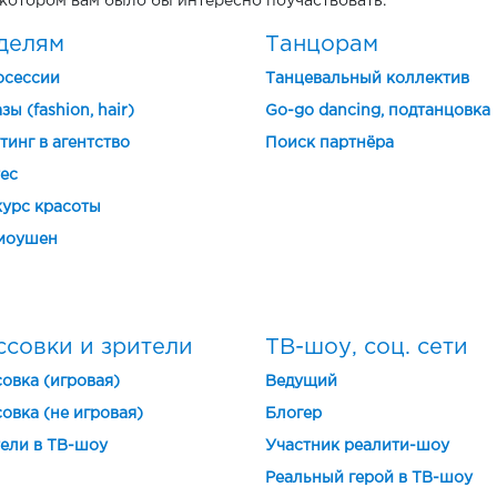
 котором вам было бы интересно поучаствовать.
делям
Танцорам
осессии
Танцевальный коллектив
зы (fashion, hair)
Go-go dancing, подтанцовка
тинг в агентство
Поиск партнёра
ес
урс красоты
моушен
ссовки и зрители
ТВ-шоу, соц. сети
овка (игровая)
Ведущий
овка (не игровая)
Блогер
ели в ТВ-шоу
Участник реалити-шоу
Реальный герой в ТВ-шоу