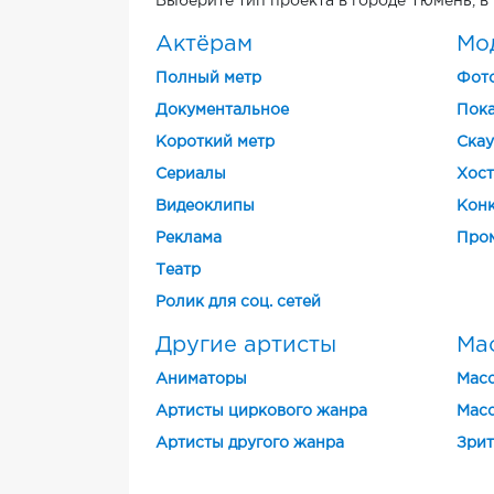
Выберите тип проекта в городе Тюмень, в
Актёрам
Мо
Полный метр
Фот
Документальное
Пока
Короткий метр
Скау
Cериалы
Хост
Видеоклипы
Конк
Реклама
Про
Театр
Ролик для соц. сетей
Другие артисты
Ма
Аниматоры
Масс
Артисты циркового жанра
Масс
Артисты другого жанра
Зрит